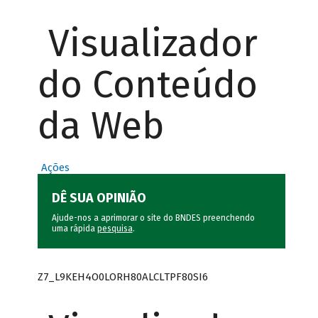
Visualizador
do Conteúdo
da Web
Ações
DÊ SUA OPINIÃO
Ajude-nos a aprimorar o site do BNDES preenchendo
uma rápida
pesquisa
.
Z7_L9KEH4O0LORH80ALCLTPF80SI6