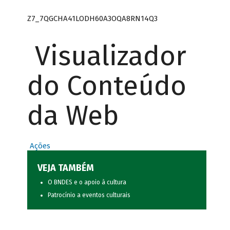
Z7_7QGCHA41LODH60A3OQA8RN14Q3
Visualizador
do Conteúdo
da Web
Ações
VEJA TAMBÉM
O BNDES e o apoio à cultura
Patrocínio a eventos culturais