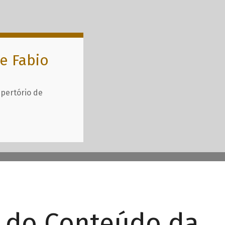
e Fabio
epertório de
r do Conteúdo da