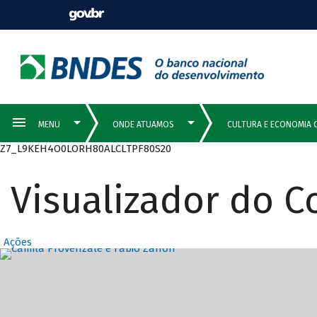
Z7_L9KEH4O0LORH80ALCLTPF80S20
Visualizador do 
Ações
Destaques Prin