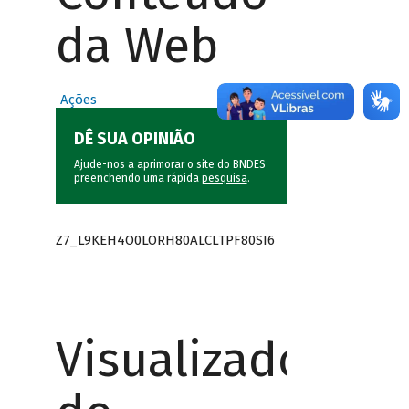
da Web
Ações
DÊ SUA OPINIÃO
Ajude-nos a aprimorar o site do BNDES
preenchendo uma rápida
pesquisa
.
Z7_L9KEH4O0LORH80ALCLTPF80SI6
Visualizador