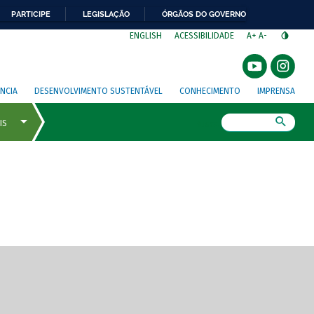
PARTICIPE
LEGISLAÇÃO
ÓRGÃOS DO GOVERNO
⁣
ENGLISH
ACESSIBILIDADE
A+
A-
NCIA
DESENVOLVIMENTO SUSTENTÁVEL
CONHECIMENTO
IMPRENSA
Busca
gem de tela