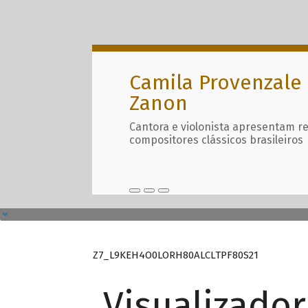
Camila Provenzale 
Zanon
Cantora e violonista apresentam r
compositores clássicos brasileiros
Z7_L9KEH4O0LORH80ALCLTPF80S21
Visualizado