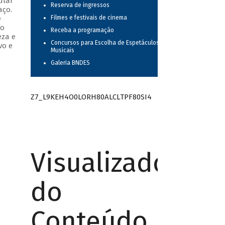
ular
Reserva de ingressos
aço.
e
Filmes e festivais de cinema
do
Receba a programação
eza e
Concursos para Escolha de Espetáculos
vo e
Musicais
Galeria BNDES
Z7_L9KEH4O0LORH80ALCLTPF80SI4
Visualizador
do
Conteúdo