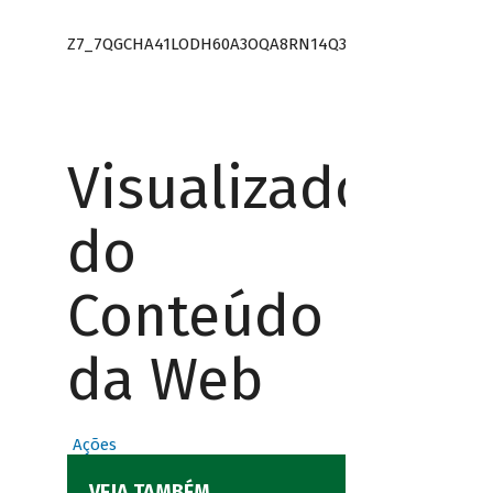
Z7_7QGCHA41LODH60A3OQA8RN14Q3
Visualizador
do
Conteúdo
da Web
Ações
VEJA TAMBÉM