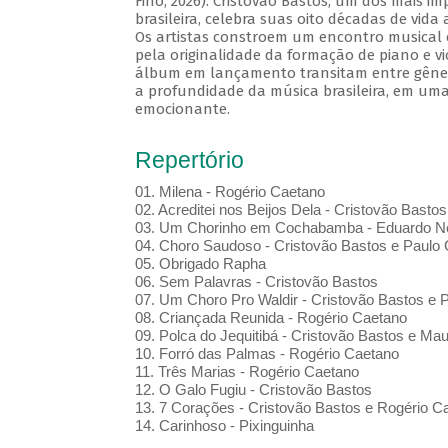
Fino, 2026). Cristovão Bastos, um dos mais i
brasileira, celebra suas oito décadas de vida
Os artistas constroem um encontro musical 
pela originalidade da formação de piano e vi
álbum em lançamento transitam entre gênero
a profundidade da música brasileira, em uma
emocionante.
Repertório
01. Milena - Rogério Caetano
02. Acreditei nos Beijos Dela - Cristovão Bastos
03. Um Chorinho em Cochabamba - Eduardo Ne
04. Choro Saudoso - Cristovão Bastos e Paulo 
05. Obrigado Rapha
06. Sem Palavras - Cristovão Bastos
07. Um Choro Pro Waldir - Cristovão Bastos e P
08. Criançada Reunida - Rogério Caetano
09. Polca do Jequitibá - Cristovão Bastos e Maur
10. Forró das Palmas - Rogério Caetano
11. Três Marias - Rogério Caetano
12. O Galo Fugiu - Cristovão Bastos
13. 7 Corações - Cristovão Bastos e Rogério C
14. Carinhoso - Pixinguinha