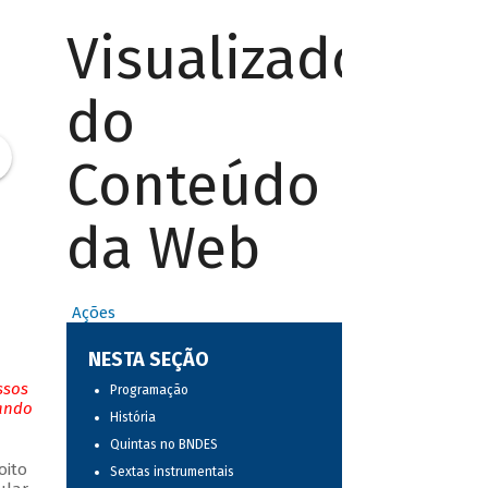
Visualizador
do
Conteúdo
da Web
Ações
NESTA SEÇÃO
ssos
Programação
tando
História
Quintas no BNDES
oito
Sextas instrumentais