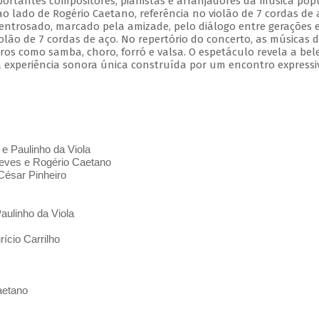
mportantes compositores, pianistas e arranjadores da música pop
 ao lado de Rogério Caetano, referência no violão de 7 cordas de 
entrosado, marcado pela amizade, pelo diálogo entre gerações 
olão de 7 cordas de aço. No repertório do concerto, as músicas 
s como samba, choro, forró e valsa. O espetáculo revela a bel
 experiência sonora única construída por um encontro expressi
 e Paulinho da Viola
ves e Rogério Caetano
César Pinheiro
aulinho da Viola
ício Carrilho
aetano