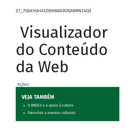
Z7_7QGCHA41LODH60A3OQA8RN14Q3
Visualizador
do Conteúdo
da Web
Ações
VEJA TAMBÉM
O BNDES e o apoio à cultura
Patrocínio a eventos culturais