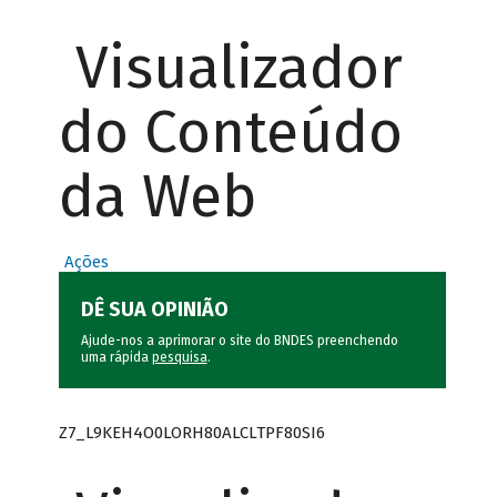
Visualizador
do Conteúdo
da Web
Ações
DÊ SUA OPINIÃO
Ajude-nos a aprimorar o site do BNDES preenchendo
uma rápida
pesquisa
.
Z7_L9KEH4O0LORH80ALCLTPF80SI6