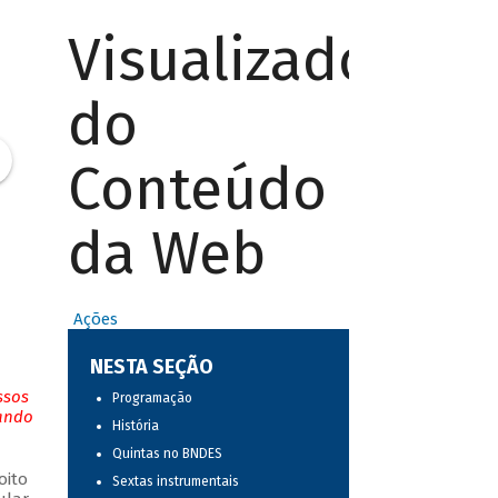
Visualizador
do
Conteúdo
da Web
Ações
NESTA SEÇÃO
ssos
Programação
tando
História
Quintas no BNDES
oito
Sextas instrumentais