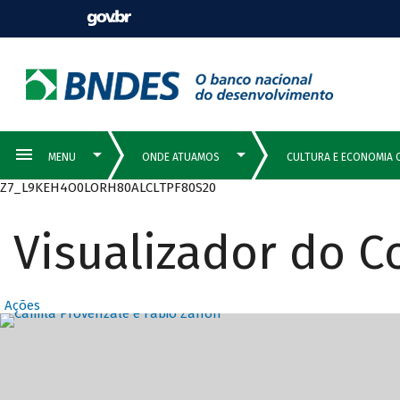
Z7_L9KEH4O0LORH80ALCLTPF80S20
Visualizador do 
Ações
Destaques Prin