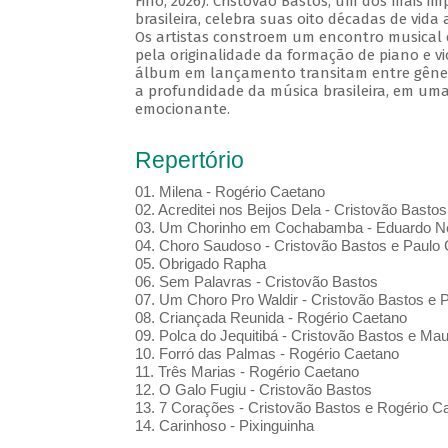
Fino, 2026). Cristovão Bastos, um dos mais i
brasileira, celebra suas oito décadas de vida
Os artistas constroem um encontro musical 
pela originalidade da formação de piano e vi
álbum em lançamento transitam entre gênero
a profundidade da música brasileira, em uma
emocionante.
Repertório
01. Milena - Rogério Caetano
02. Acreditei nos Beijos Dela - Cristovão Bastos
03. Um Chorinho em Cochabamba - Eduardo Ne
04. Choro Saudoso - Cristovão Bastos e Paulo 
05. Obrigado Rapha
06. Sem Palavras - Cristovão Bastos
07. Um Choro Pro Waldir - Cristovão Bastos e P
08. Criançada Reunida - Rogério Caetano
09. Polca do Jequitibá - Cristovão Bastos e Maur
10. Forró das Palmas - Rogério Caetano
11. Três Marias - Rogério Caetano
12. O Galo Fugiu - Cristovão Bastos
13. 7 Corações - Cristovão Bastos e Rogério C
14. Carinhoso - Pixinguinha