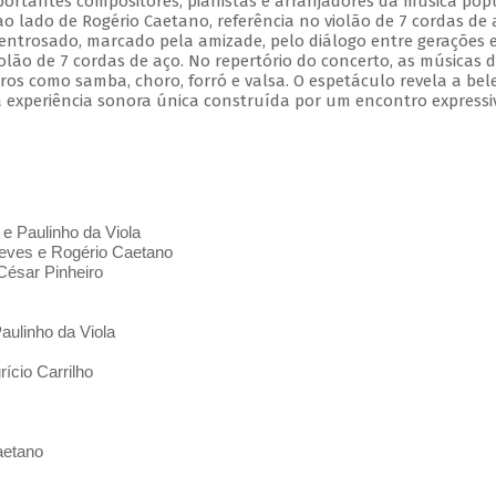
mportantes compositores, pianistas e arranjadores da música pop
 ao lado de Rogério Caetano, referência no violão de 7 cordas de 
entrosado, marcado pela amizade, pelo diálogo entre gerações 
olão de 7 cordas de aço. No repertório do concerto, as músicas 
s como samba, choro, forró e valsa. O espetáculo revela a bel
 experiência sonora única construída por um encontro expressi
 e Paulinho da Viola
ves e Rogério Caetano
César Pinheiro
aulinho da Viola
ício Carrilho
aetano