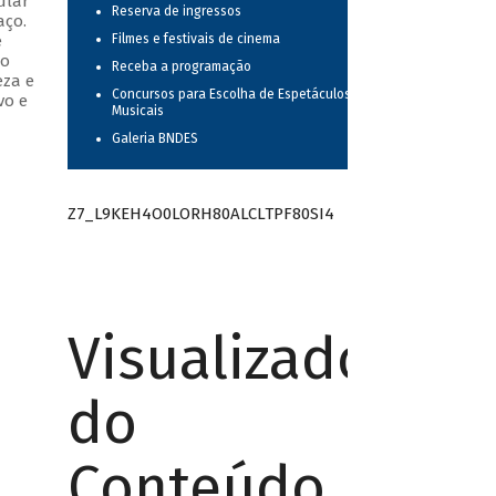
ular
Reserva de ingressos
aço.
e
Filmes e festivais de cinema
do
Receba a programação
eza e
Concursos para Escolha de Espetáculos
vo e
Musicais
Galeria BNDES
Z7_L9KEH4O0LORH80ALCLTPF80SI4
Visualizador
do
Conteúdo