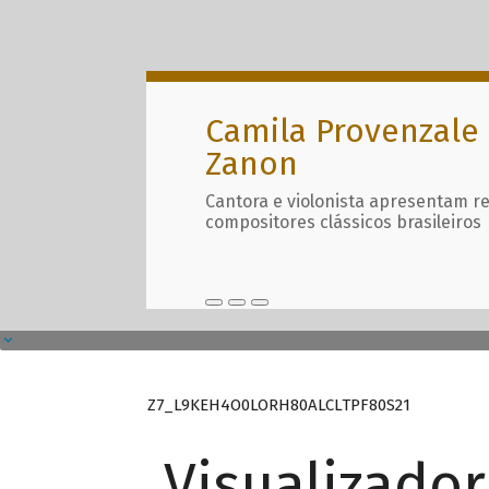
Camila Provenzale 
Zanon
Cantora e violonista apresentam r
compositores clássicos brasileiros
Z7_L9KEH4O0LORH80ALCLTPF80S21
Visualizado