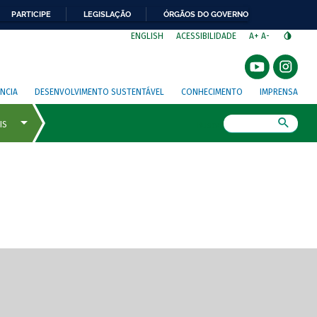
PARTICIPE
LEGISLAÇÃO
ÓRGÃOS DO GOVERNO
⁣
ENGLISH
ACESSIBILIDADE
A+
A-
NCIA
DESENVOLVIMENTO SUSTENTÁVEL
CONHECIMENTO
IMPRENSA
Busca
gem de tela