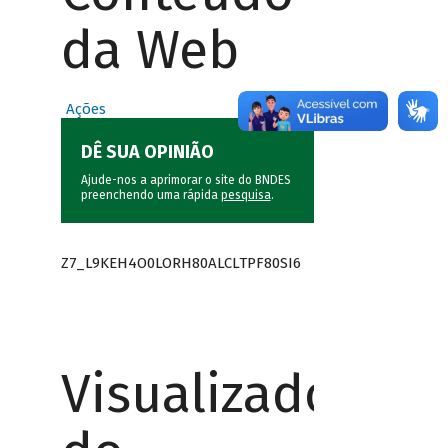
da Web
Ações
DÊ SUA OPINIÃO
Ajude-nos a aprimorar o site do BNDES
preenchendo uma rápida
pesquisa
.
Z7_L9KEH4O0LORH80ALCLTPF80SI6
Visualizador