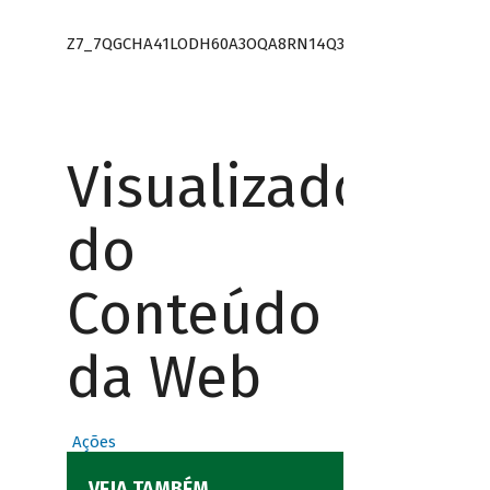
Z7_7QGCHA41LODH60A3OQA8RN14Q3
Visualizador
do
Conteúdo
da Web
Ações
VEJA TAMBÉM