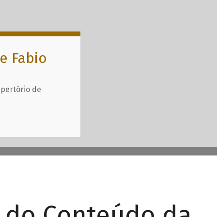
e Fabio
epertório de
r do Conteúdo da