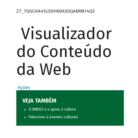
Z7_7QGCHA41LODH60A3OQA8RN14Q3
Visualizador
do Conteúdo
da Web
Ações
VEJA TAMBÉM
O BNDES e o apoio à cultura
Patrocínio a eventos culturais