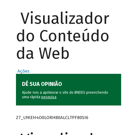
Visualizador
do Conteúdo
da Web
Ações
DÊ SUA OPINIÃO
Ajude-nos a aprimorar o site do BNDES preenchendo
uma rápida
pesquisa
.
Z7_L9KEH4O0LORH80ALCLTPF80SI6