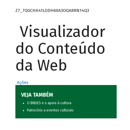
Z7_7QGCHA41LODH60A3OQA8RN14Q3
Visualizador
do Conteúdo
da Web
Ações
VEJA TAMBÉM
O BNDES e o apoio à cultura
Patrocínio a eventos culturais