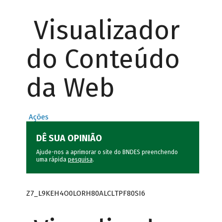
Visualizador
do Conteúdo
da Web
Ações
DÊ SUA OPINIÃO
Ajude-nos a aprimorar o site do BNDES preenchendo
uma rápida
pesquisa
.
Z7_L9KEH4O0LORH80ALCLTPF80SI6