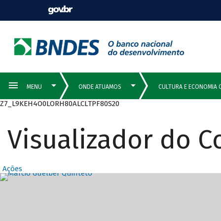
Z7_L9KEH4O0LORH80ALCLTPF80S20
Visualizador do 
Ações
Destaques Prin