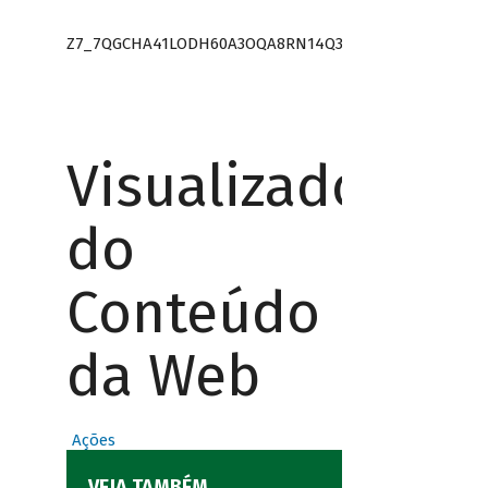
Z7_7QGCHA41LODH60A3OQA8RN14Q3
Visualizador
do
Conteúdo
da Web
Ações
VEJA TAMBÉM