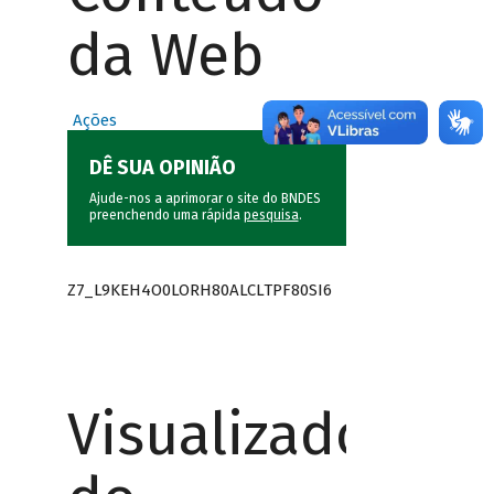
da Web
Ações
DÊ SUA OPINIÃO
Ajude-nos a aprimorar o site do BNDES
preenchendo uma rápida
pesquisa
.
Z7_L9KEH4O0LORH80ALCLTPF80SI6
Visualizador