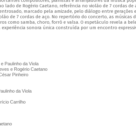
mportantes compositores, pianistas e arranjadores da música pop
 ao lado de Rogério Caetano, referência no violão de 7 cordas de 
entrosado, marcado pela amizade, pelo diálogo entre gerações 
olão de 7 cordas de aço. No repertório do concerto, as músicas 
s como samba, choro, forró e valsa. O espetáculo revela a bel
 experiência sonora única construída por um encontro expressi
 e Paulinho da Viola
ves e Rogério Caetano
César Pinheiro
aulinho da Viola
ício Carrilho
aetano