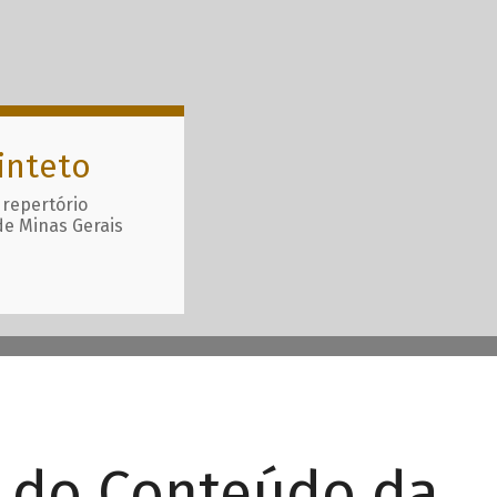
inteto
 repertório
de Minas Gerais
r do Conteúdo da