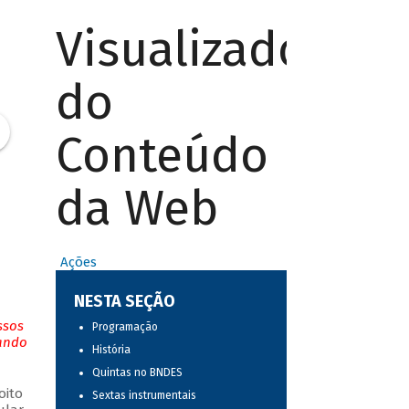
Visualizador
do
Conteúdo
da Web
Ações
NESTA SEÇÃO
ssos
Programação
tando
História
Quintas no BNDES
oito
Sextas instrumentais