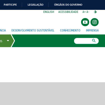
PARTICIPE
LEGISLAÇÃO
ÓRGÃOS DO GOVERNO
⁣
ENGLISH
ACESSIBILIDADE
A+
A-
NCIA
DESENVOLVIMENTO SUSTENTÁVEL
CONHECIMENTO
IMPRENSA
Busca
gem de tela