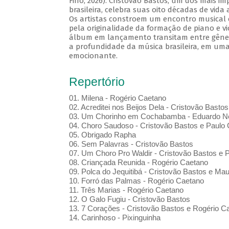
Fino, 2026). Cristovão Bastos, um dos mais i
brasileira, celebra suas oito décadas de vida
Os artistas constroem um encontro musical 
pela originalidade da formação de piano e vi
álbum em lançamento transitam entre gênero
a profundidade da música brasileira, em uma
emocionante.
Repertório
01. Milena - Rogério Caetano
02. Acreditei nos Beijos Dela - Cristovão Bastos
03. Um Chorinho em Cochabamba - Eduardo Ne
04. Choro Saudoso - Cristovão Bastos e Paulo 
05. Obrigado Rapha
06. Sem Palavras - Cristovão Bastos
07. Um Choro Pro Waldir - Cristovão Bastos e P
08. Criançada Reunida - Rogério Caetano
09. Polca do Jequitibá - Cristovão Bastos e Maur
10. Forró das Palmas - Rogério Caetano
11. Três Marias - Rogério Caetano
12. O Galo Fugiu - Cristovão Bastos
13. 7 Corações - Cristovão Bastos e Rogério C
14. Carinhoso - Pixinguinha