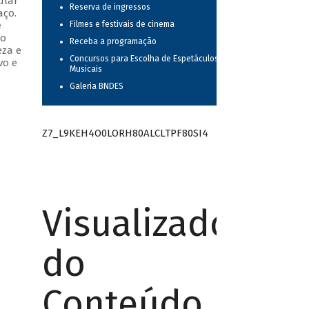
ular
Reserva de ingressos
aço.
e
Filmes e festivais de cinema
do
Receba a programação
eza e
Concursos para Escolha de Espetáculos
vo e
Musicais
Galeria BNDES
Z7_L9KEH4O0LORH80ALCLTPF80SI4
Visualizador
do
Conteúdo