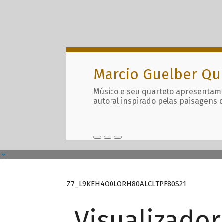
Marcio Guelber Qu
Músico e seu quarteto apresentam
autoral inspirado pelas paisagens 
Z7_L9KEH4O0LORH80ALCLTPF80S21
Visualizado