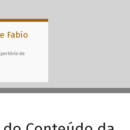
e Fabio
epertório de
r do Conteúdo da