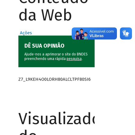
da Web
Ações
DÊ SUA OPINIÃO
Ajude-nos a aprimorar o site do BNDES
preenchendo uma rápida
pesquisa
.
Z7_L9KEH4O0LORH80ALCLTPF80SI6
Visualizador