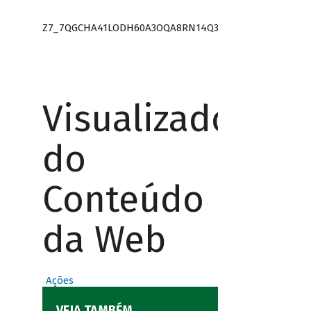
Z7_7QGCHA41LODH60A3OQA8RN14Q3
Visualizador
do
Conteúdo
da Web
Ações
VEJA TAMBÉM