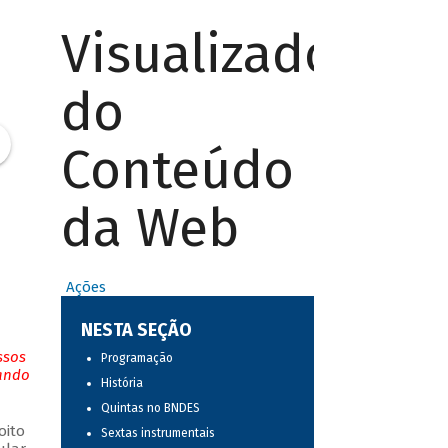
Visualizador
do
Conteúdo
da Web
Ações
NESTA SEÇÃO
ssos
Programação
tando
História
Quintas no BNDES
oito
Sextas instrumentais