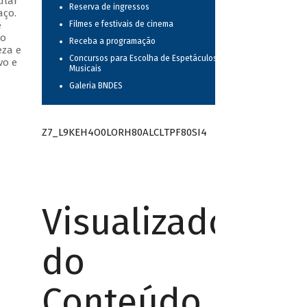
ular
Reserva de ingressos
aço.
e
Filmes e festivais de cinema
do
Receba a programação
eza e
Concursos para Escolha de Espetáculos
vo e
Musicais
Galeria BNDES
Z7_L9KEH4O0LORH80ALCLTPF80SI4
Visualizador
do
Conteúdo