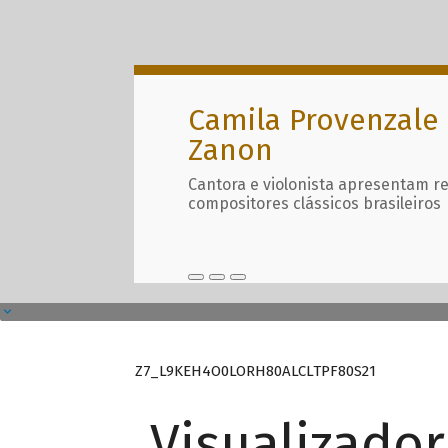
Camila Provenzale 
Zanon
Cantora e violonista apresentam r
compositores clássicos brasileiros
Z7_L9KEH4O0LORH80ALCLTPF80S21
Visualizado