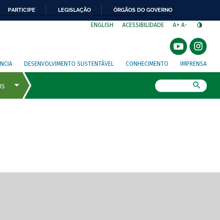
PARTICIPE
LEGISLAÇÃO
ÓRGÃOS DO GOVERNO
⁣
ENGLISH
ACESSIBILIDADE
A+
A-
NCIA
DESENVOLVIMENTO SUSTENTÁVEL
CONHECIMENTO
IMPRENSA
Busca
gem de tela