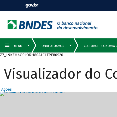
Z7_L9KEH4O0LORH80ALCLTPF80S20
Visualizador do 
Ações
Destaques Prin