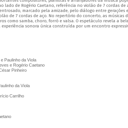
mportantes compositores, pianistas e arranjadores da música pop
 ao lado de Rogério Caetano, referência no violão de 7 cordas de 
entrosado, marcado pela amizade, pelo diálogo entre gerações 
olão de 7 cordas de aço. No repertório do concerto, as músicas 
s como samba, choro, forró e valsa. O espetáculo revela a bel
 experiência sonora única construída por um encontro expressi
 e Paulinho da Viola
ves e Rogério Caetano
César Pinheiro
aulinho da Viola
ício Carrilho
aetano