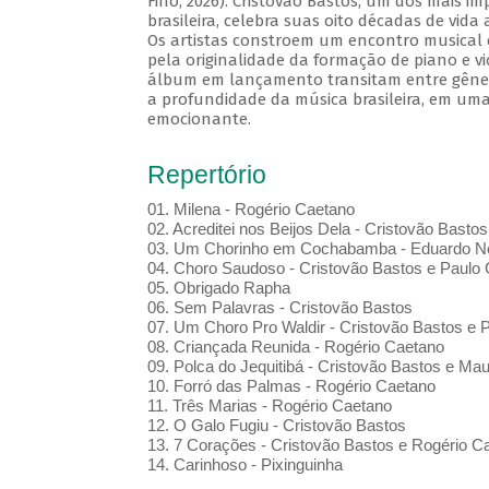
Fino, 2026). Cristovão Bastos, um dos mais i
brasileira, celebra suas oito décadas de vida
Os artistas constroem um encontro musical 
pela originalidade da formação de piano e vi
álbum em lançamento transitam entre gênero
a profundidade da música brasileira, em uma
emocionante.
Repertório
01. Milena - Rogério Caetano
02. Acreditei nos Beijos Dela - Cristovão Bastos
03. Um Chorinho em Cochabamba - Eduardo Ne
04. Choro Saudoso - Cristovão Bastos e Paulo 
05. Obrigado Rapha
06. Sem Palavras - Cristovão Bastos
07. Um Choro Pro Waldir - Cristovão Bastos e P
08. Criançada Reunida - Rogério Caetano
09. Polca do Jequitibá - Cristovão Bastos e Maur
10. Forró das Palmas - Rogério Caetano
11. Três Marias - Rogério Caetano
12. O Galo Fugiu - Cristovão Bastos
13. 7 Corações - Cristovão Bastos e Rogério C
14. Carinhoso - Pixinguinha