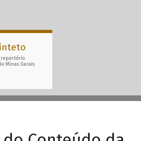
inteto
 repertório
de Minas Gerais
r do Conteúdo da