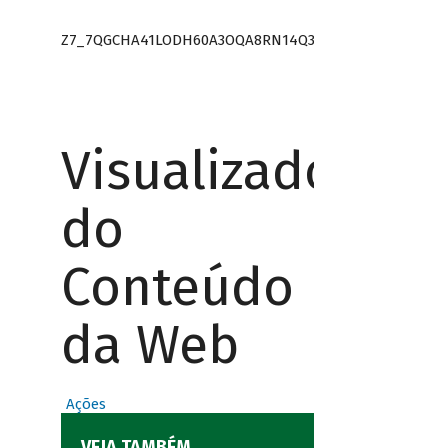
Z7_7QGCHA41LODH60A3OQA8RN14Q3
Visualizador
do
Conteúdo
da Web
Ações
VEJA TAMBÉM