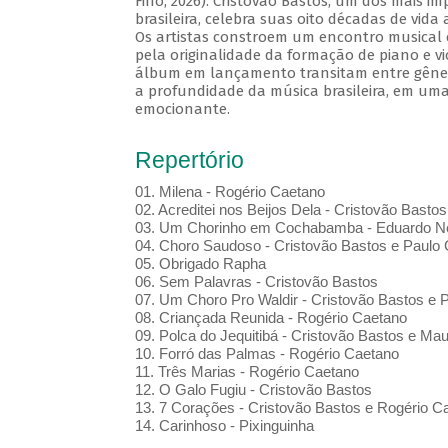
Fino, 2026). Cristovão Bastos, um dos mais i
brasileira, celebra suas oito décadas de vida
Os artistas constroem um encontro musical 
pela originalidade da formação de piano e vi
álbum em lançamento transitam entre gênero
a profundidade da música brasileira, em uma
emocionante.
Repertório
01. Milena - Rogério Caetano
02. Acreditei nos Beijos Dela - Cristovão Bastos
03. Um Chorinho em Cochabamba - Eduardo Ne
04. Choro Saudoso - Cristovão Bastos e Paulo 
05. Obrigado Rapha
06. Sem Palavras - Cristovão Bastos
07. Um Choro Pro Waldir - Cristovão Bastos e P
08. Criançada Reunida - Rogério Caetano
09. Polca do Jequitibá - Cristovão Bastos e Maur
10. Forró das Palmas - Rogério Caetano
11. Três Marias - Rogério Caetano
12. O Galo Fugiu - Cristovão Bastos
13. 7 Corações - Cristovão Bastos e Rogério C
14. Carinhoso - Pixinguinha