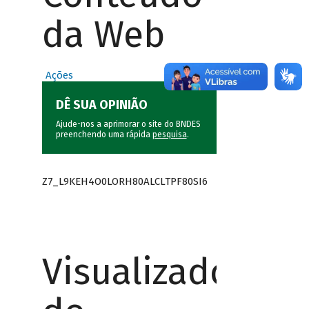
da Web
Ações
DÊ SUA OPINIÃO
Ajude-nos a aprimorar o site do BNDES
preenchendo uma rápida
pesquisa
.
Z7_L9KEH4O0LORH80ALCLTPF80SI6
Visualizador