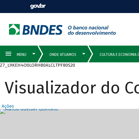
Z7_L9KEH4O0LORH80ALCLTPF80S20
Visualizador do 
Ações
Destaques Prin