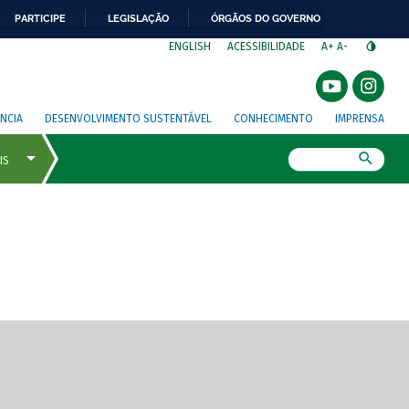
PARTICIPE
LEGISLAÇÃO
ÓRGÃOS DO GOVERNO
⁣
ENGLISH
ACESSIBILIDADE
A+
A-
NCIA
DESENVOLVIMENTO SUSTENTÁVEL
CONHECIMENTO
IMPRENSA
Busca
gem de tela