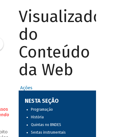
Visualizador
do
Conteúdo
da Web
Ações
NESTA SEÇÃO
ssos
Programação
tando
História
Quintas no BNDES
oito
Sextas instrumentais