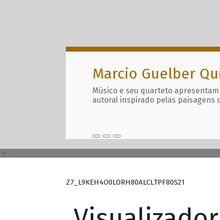
Marcio Guelber Qu
Músico e seu quarteto apresentam
autoral inspirado pelas paisagens 
Z7_L9KEH4O0LORH80ALCLTPF80S21
Visualizado