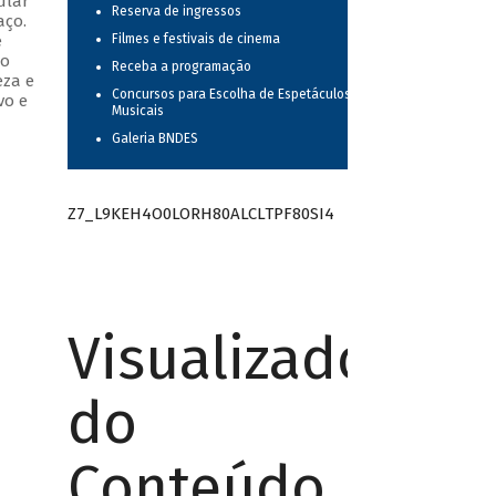
ular
Reserva de ingressos
aço.
e
Filmes e festivais de cinema
do
Receba a programação
eza e
Concursos para Escolha de Espetáculos
vo e
Musicais
Galeria BNDES
Z7_L9KEH4O0LORH80ALCLTPF80SI4
Visualizador
do
Conteúdo