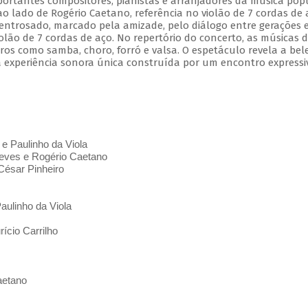
mportantes compositores, pianistas e arranjadores da música pop
 ao lado de Rogério Caetano, referência no violão de 7 cordas de 
entrosado, marcado pela amizade, pelo diálogo entre gerações 
olão de 7 cordas de aço. No repertório do concerto, as músicas 
s como samba, choro, forró e valsa. O espetáculo revela a bel
 experiência sonora única construída por um encontro expressi
 e Paulinho da Viola
ves e Rogério Caetano
César Pinheiro
aulinho da Viola
ício Carrilho
aetano