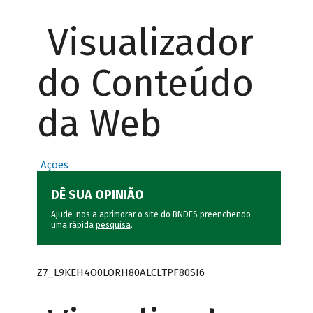
Visualizador
do Conteúdo
da Web
Ações
DÊ SUA OPINIÃO
Ajude-nos a aprimorar o site do BNDES preenchendo
uma rápida
pesquisa
.
Z7_L9KEH4O0LORH80ALCLTPF80SI6