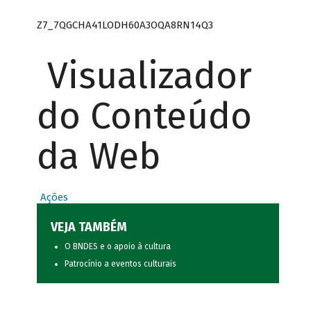
Z7_7QGCHA41LODH60A3OQA8RN14Q3
Visualizador
do Conteúdo
da Web
Ações
VEJA TAMBÉM
O BNDES e o apoio à cultura
Patrocínio a eventos culturais