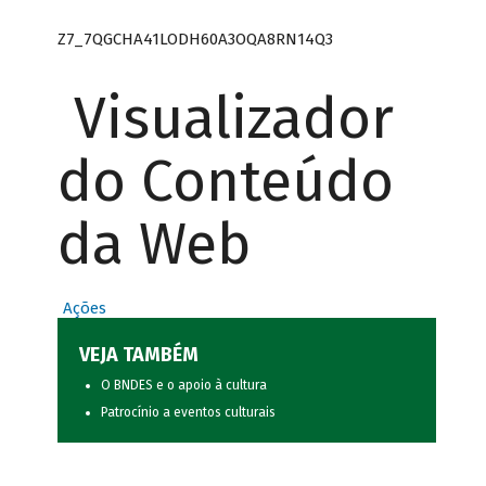
Z7_7QGCHA41LODH60A3OQA8RN14Q3
Visualizador
do Conteúdo
da Web
Ações
VEJA TAMBÉM
O BNDES e o apoio à cultura
Patrocínio a eventos culturais