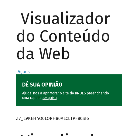
Visualizador
do Conteúdo
da Web
Ações
DÊ SUA OPINIÃO
Ajude-nos a aprimorar o site do BNDES preenchendo
uma rápida
pesquisa
.
Z7_L9KEH4O0LORH80ALCLTPF80SI6