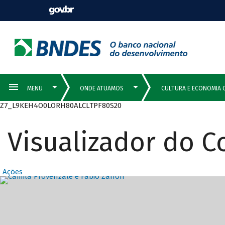
Z7_L9KEH4O0LORH80ALCLTPF80S20
Visualizador do 
Ações
Destaques Prin