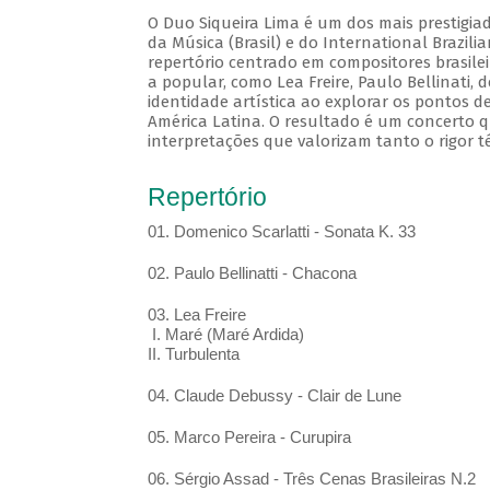
O Duo Siqueira Lima é um dos mais prestigia
da Música (Brasil) e do International Brazil
repertório centrado em compositores brasile
a popular, como Lea Freire, Paulo Bellinati,
identidade artística ao explorar os pontos d
América Latina. O resultado é um concerto q
interpretações que valorizam tanto o rigor t
Repertório
01. Domenico Scarlatti - Sonata K. 33
02. Paulo Bellinatti - Chacona
03. Lea Freire
I. Maré (Maré Ardida)
II. Turbulenta
04. Claude Debussy - Clair de Lune
05. Marco Pereira - Curupira
06. Sérgio Assad - Três Cenas Brasileiras N.2