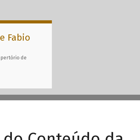
e Fabio
epertório de
r do Conteúdo da