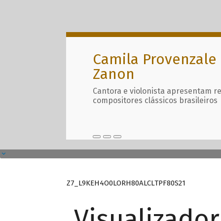
Camila Provenzale 
Zanon
Cantora e violonista apresentam r
compositores clássicos brasileiros
Z7_L9KEH4O0LORH80ALCLTPF80S21
Visualizado