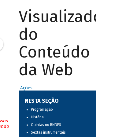
Visualizador
do
Conteúdo
da Web
Ações
NESTA SEÇÃO
Programação
História
ssos
Quintas no BNDES
tando
Sextas instrumentais