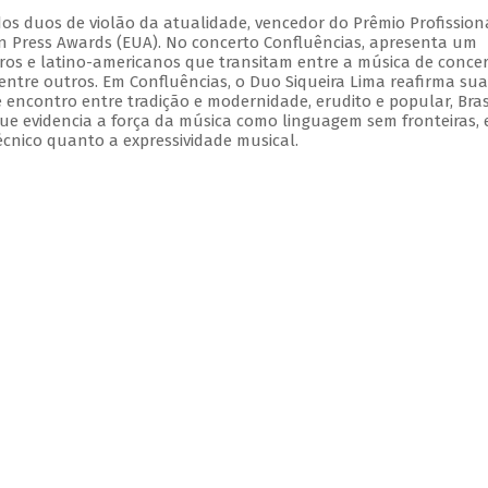
dos duos de violão da atualidade, vencedor do Prêmio Profission
ian Press Awards (EUA). No concerto Confluências, apresenta um
iros e latino-americanos que transitam entre a música de concer
 dentre outros. Em Confluências, o Duo Siqueira Lima reafirma sua
e encontro entre tradição e modernidade, erudito e popular, Bras
ue evidencia a força da música como linguagem sem fronteiras,
écnico quanto a expressividade musical.