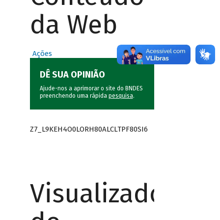
da Web
Ações
DÊ SUA OPINIÃO
Ajude-nos a aprimorar o site do BNDES
preenchendo uma rápida
pesquisa
.
Z7_L9KEH4O0LORH80ALCLTPF80SI6
Visualizador