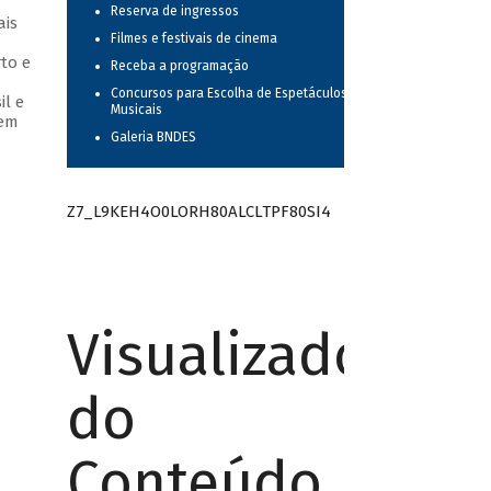
Reserva de ingressos
ais
Filmes e festivais de cinema
to e
Receba a programação
Concursos para Escolha de Espetáculos
il e
Musicais
 em
Galeria BNDES
Z7_L9KEH4O0LORH80ALCLTPF80SI4
Visualizador
do
Conteúdo