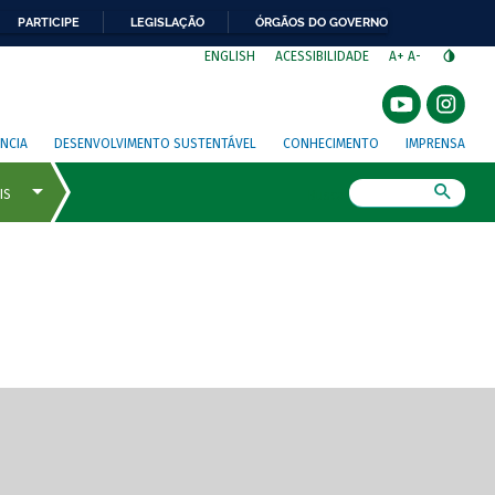
PARTICIPE
LEGISLAÇÃO
ÓRGÃOS DO GOVERNO
⁣
ENGLISH
ACESSIBILIDADE
A+
A-
NCIA
DESENVOLVIMENTO SUSTENTÁVEL
CONHECIMENTO
IMPRENSA
Busca
gem de tela