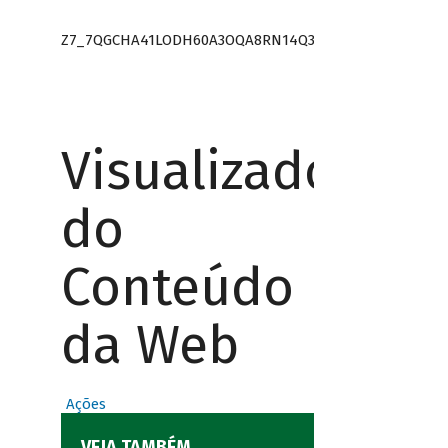
Z7_7QGCHA41LODH60A3OQA8RN14Q3
Visualizador
do
Conteúdo
da Web
Ações
VEJA TAMBÉM