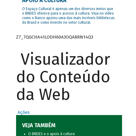
APOIO À CULTURA
O Espaço Cultural é apenas um dos diversos meios que
o BNDES oferece para o acesso à cultura. Veja no vídeo
como o Banco apoiou uma das mais incríveis bibliotecas
do Brasil e como investe no setor cultural.
Z7_7QGCHA41LODH60A3OQA8RN14Q3
Visualizador
do Conteúdo
da Web
Ações
VEJA TAMBÉM
O BNDES e o apoio à cultura