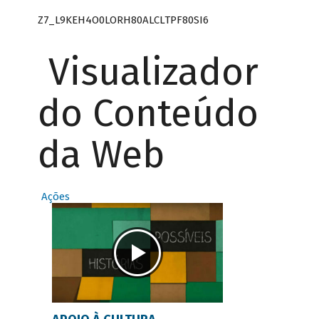
Z7_L9KEH4O0LORH80ALCLTPF80SI6
Visualizador
do Conteúdo
da Web
Ações