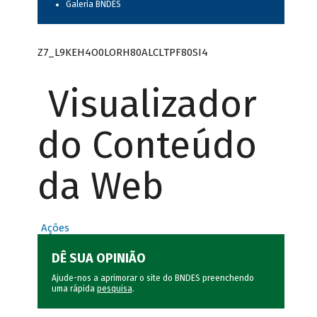
Galeria BNDES
Z7_L9KEH4O0LORH80ALCLTPF80SI4
Visualizador
do Conteúdo
da Web
Ações
DÊ SUA OPINIÃO
Ajude-nos a aprimorar o site do BNDES preenchendo
uma rápida
pesquisa
.