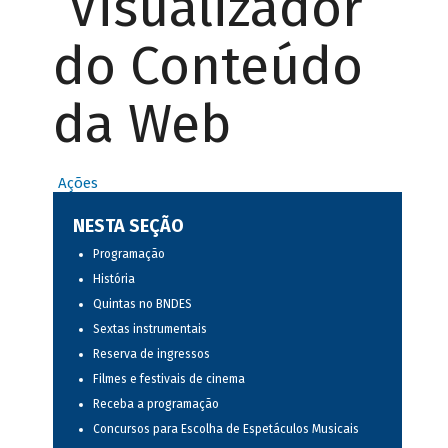
Visualizador
do Conteúdo
da Web
Ações
NESTA SEÇÃO
Programação
História
Quintas no BNDES
Sextas instrumentais
Reserva de ingressos
Filmes e festivais de cinema
Receba a programação
Concursos para Escolha de Espetáculos Musicais