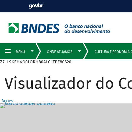
Z7_L9KEH4O0LORH80ALCLTPF80S20
Visualizador do 
Ações
Destaques Prin