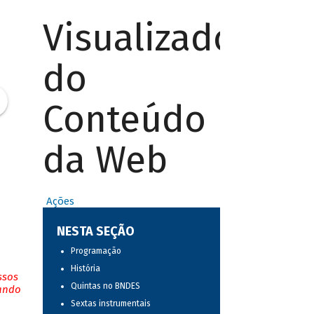
Visualizador
do
Conteúdo
da Web
Ações
NESTA SEÇÃO
Programação
História
ssos
Quintas no BNDES
tando
Sextas instrumentais