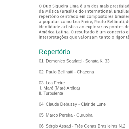
O Duo Siqueira Lima é um dos mais prestigia
da Música (Brasil) e do International Brazil
repertório centrado em compositores brasile
a popular, como Lea Freire, Paulo Bellinati,
identidade artística ao explorar os pontos d
América Latina. O resultado é um concerto q
interpretações que valorizam tanto o rigor t
Repertório
01. Domenico Scarlatti - Sonata K. 33
02. Paulo Bellinatti - Chacona
03. Lea Freire
I. Maré (Maré Ardida)
II. Turbulenta
04. Claude Debussy - Clair de Lune
05. Marco Pereira - Curupira
06. Sérgio Assad - Três Cenas Brasileiras N.2