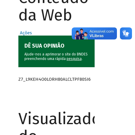
da Web
Ações
DÊ SUA OPINIÃO
Ajude-nos a aprimorar o site do BNDES
preenchendo uma rápida
pesquisa
.
Z7_L9KEH4O0LORH80ALCLTPF80SI6
Visualizador