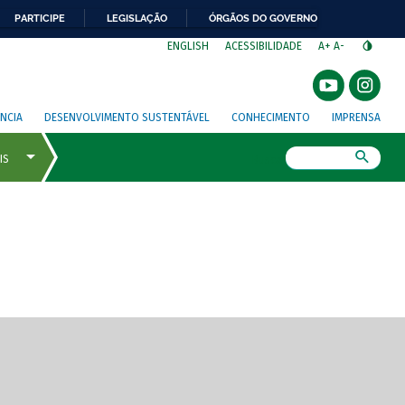
PARTICIPE
LEGISLAÇÃO
ÓRGÃOS DO GOVERNO
⁣
ENGLISH
ACESSIBILIDADE
A+
A-
NCIA
DESENVOLVIMENTO SUSTENTÁVEL
CONHECIMENTO
IMPRENSA
Busca
gem de tela