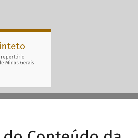
inteto
 repertório
de Minas Gerais
r do Conteúdo da