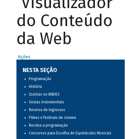
Visualizador
do Conteúdo
da Web
Ações
NESTA SEÇÃO
Programação
História
Quintas no BNDES
Sextas instrumentais
Reserva de ingressos
Filmes e festivais de cinema
Receba a programação
Concursos para Escolha de Espetáculos Musicais