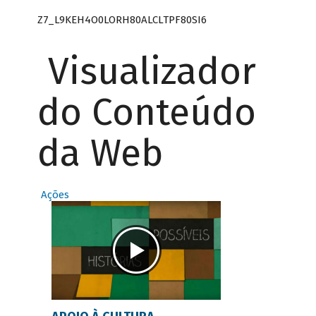
Z7_L9KEH4O0LORH80ALCLTPF80SI6
Visualizador
do Conteúdo
da Web
Ações