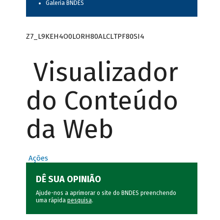
Galeria BNDES
Z7_L9KEH4O0LORH80ALCLTPF80SI4
Visualizador
do Conteúdo
da Web
Ações
DÊ SUA OPINIÃO
Ajude-nos a aprimorar o site do BNDES preenchendo
uma rápida
pesquisa
.