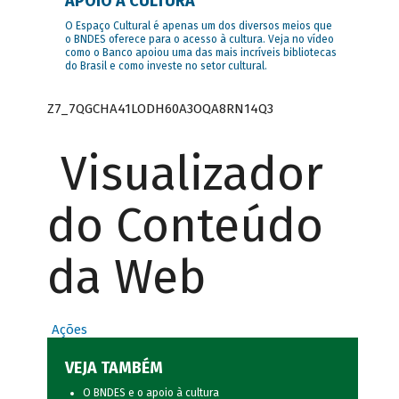
APOIO À CULTURA
O Espaço Cultural é apenas um dos diversos meios que
o BNDES oferece para o acesso à cultura. Veja no vídeo
como o Banco apoiou uma das mais incríveis bibliotecas
do Brasil e como investe no setor cultural.
Z7_7QGCHA41LODH60A3OQA8RN14Q3
Visualizador
do Conteúdo
da Web
Ações
VEJA TAMBÉM
O BNDES e o apoio à cultura