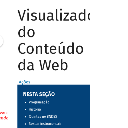
Visualizador
do
Conteúdo
da Web
Ações
NESTA SEÇÃO
Programação
História
ssos
Quintas no BNDES
tando
Sextas instrumentais