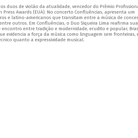
dos duos de violão da atualidade, vencedor do Prêmio Profission
ian Press Awards (EUA). No concerto Confluências, apresenta um
iros e latino-americanos que transitam entre a música de concer
 dentre outros. Em Confluências, o Duo Siqueira Lima reafirma sua
e encontro entre tradição e modernidade, erudito e popular, Bras
ue evidencia a força da música como linguagem sem fronteiras,
écnico quanto a expressividade musical.