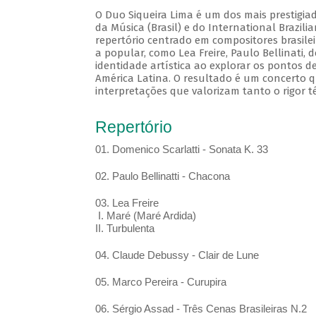
O Duo Siqueira Lima é um dos mais prestigia
da Música (Brasil) e do International Brazil
repertório centrado em compositores brasile
a popular, como Lea Freire, Paulo Bellinati,
identidade artística ao explorar os pontos d
América Latina. O resultado é um concerto q
interpretações que valorizam tanto o rigor t
Repertório
01. Domenico Scarlatti - Sonata K. 33
02. Paulo Bellinatti - Chacona
03. Lea Freire
I. Maré (Maré Ardida)
II. Turbulenta
04. Claude Debussy - Clair de Lune
05. Marco Pereira - Curupira
06. Sérgio Assad - Três Cenas Brasileiras N.2