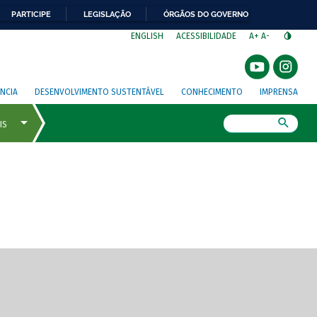
PARTICIPE
LEGISLAÇÃO
ÓRGÃOS DO GOVERNO
⁣
ENGLISH
ACESSIBILIDADE
A+
A-
NCIA
DESENVOLVIMENTO SUSTENTÁVEL
CONHECIMENTO
IMPRENSA
Busca
gem de tela