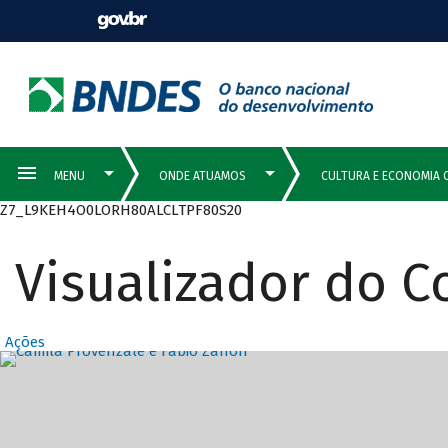
Z7_L9KEH4O0LORH80ALCLTPF80S20
Visualizador do 
Ações
Destaques Prin