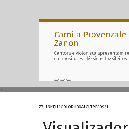
Camila Provenzale 
Zanon
Cantora e violonista apresentam r
compositores clássicos brasileiros
Z7_L9KEH4O0LORH80ALCLTPF80S21
Visualizado