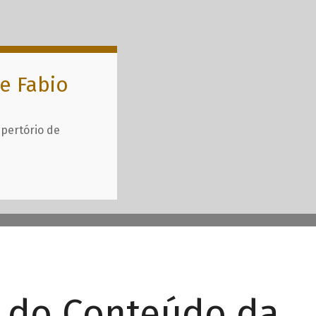
e Fabio
epertório de
r do Conteúdo da