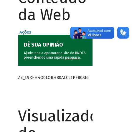
da Web
Ações
DÊ SUA OPINIÃO
Ajude-nos a aprimorar o site do BNDES
preenchendo uma rápida
pesquisa
.
Z7_L9KEH4O0LORH80ALCLTPF80SI6
Visualizador