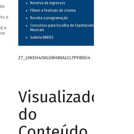
Reserva de ingressos
ais
Filmes e festivais de cinema
to e
Receba a programação
Concursos para Escolha de Espetáculos
il e
Musicais
 em
Galeria BNDES
Z7_L9KEH4O0LORH80ALCLTPF80SI4
Visualizador
do
Conteúdo