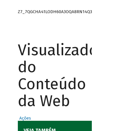
Z7_7QGCHA41LODH60A3OQA8RN14Q3
Visualizador
do
Conteúdo
da Web
Ações
VEJA TAMBÉM