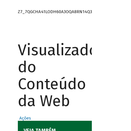
Z7_7QGCHA41LODH60A3OQA8RN14Q3
Visualizador
do
Conteúdo
da Web
Ações
VEJA TAMBÉM