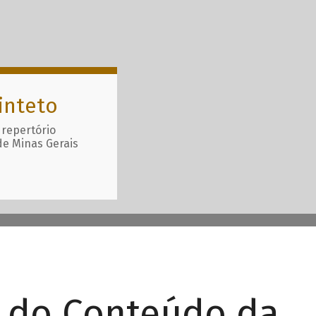
inteto
 repertório
de Minas Gerais
r do Conteúdo da