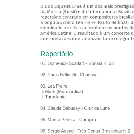
O Duo Siqueira Lima é um dos mais prestigia
da Música (Brasil) e do International Brazil
repertório centrado em compositores brasile
a popular, como Lea Freire, Paulo Bellinati,
identidade artística ao explorar os pontos d
América Latina. O resultado é um concerto q
interpretações que valorizam tanto o rigor t
Repertório
01. Domenico Scarlatti - Sonata K. 33
02. Paulo Bellinatti - Chacona
03. Lea Freire
I. Maré (Maré Ardida)
II. Turbulenta
04. Claude Debussy - Clair de Lune
05. Marco Pereira - Curupira
06. Sérgio Assad - Três Cenas Brasileiras N.2