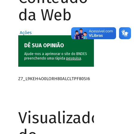
da Web
Ações
DÊ SUA OPINIÃO
Ajude-nos a aprimorar o site do BNDES
preenchendo uma rápida
pesquisa
.
Z7_L9KEH4O0LORH80ALCLTPF80SI6
Visualizador