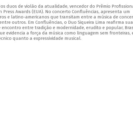
dos duos de violão da atualidade, vencedor do Prêmio Profission
ian Press Awards (EUA). No concerto Confluências, apresenta um
iros e latino-americanos que transitam entre a música de concer
 dentre outros. Em Confluências, o Duo Siqueira Lima reafirma sua
e encontro entre tradição e modernidade, erudito e popular, Bras
ue evidencia a força da música como linguagem sem fronteiras,
écnico quanto a expressividade musical.