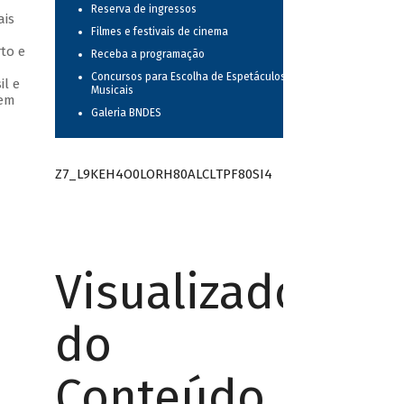
Reserva de ingressos
ais
Filmes e festivais de cinema
to e
Receba a programação
Concursos para Escolha de Espetáculos
il e
Musicais
 em
Galeria BNDES
Z7_L9KEH4O0LORH80ALCLTPF80SI4
Visualizador
do
Conteúdo