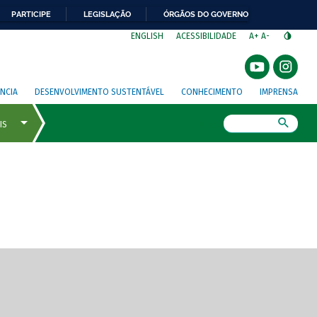
PARTICIPE
LEGISLAÇÃO
ÓRGÃOS DO GOVERNO
⁣
ENGLISH
ACESSIBILIDADE
A+
A-
NCIA
DESENVOLVIMENTO SUSTENTÁVEL
CONHECIMENTO
IMPRENSA
Busca
gem de tela