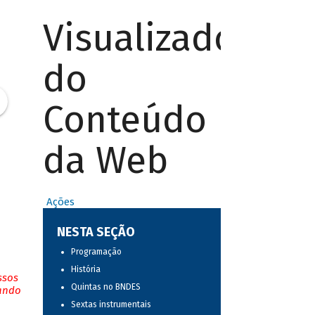
Visualizador
do
Conteúdo
da Web
Ações
NESTA SEÇÃO
Programação
História
ssos
Quintas no BNDES
tando
Sextas instrumentais