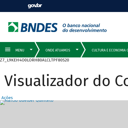
Z7_L9KEH4O0LORH80ALCLTPF80S20
Visualizador do 
Ações
Destaques Prin