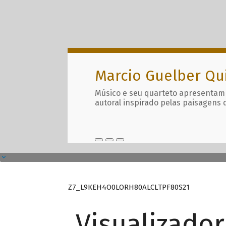
Marcio Guelber Qu
Músico e seu quarteto apresentam
autoral inspirado pelas paisagens 
Z7_L9KEH4O0LORH80ALCLTPF80S21
Visualizado