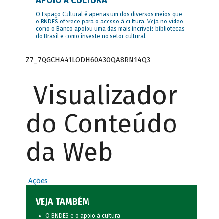
APOIO À CULTURA
O Espaço Cultural é apenas um dos diversos meios que
o BNDES oferece para o acesso à cultura. Veja no vídeo
como o Banco apoiou uma das mais incríveis bibliotecas
do Brasil e como investe no setor cultural.
Z7_7QGCHA41LODH60A3OQA8RN14Q3
Visualizador
do Conteúdo
da Web
Ações
VEJA TAMBÉM
O BNDES e o apoio à cultura