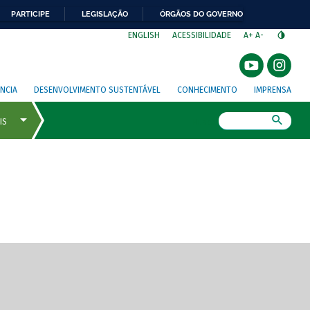
PARTICIPE
LEGISLAÇÃO
ÓRGÃOS DO GOVERNO
⁣
ENGLISH
ACESSIBILIDADE
A+
A-
NCIA
DESENVOLVIMENTO SUSTENTÁVEL
CONHECIMENTO
IMPRENSA
Busca
gem de tela