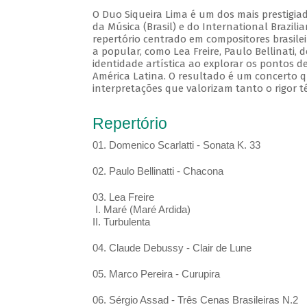
O Duo Siqueira Lima é um dos mais prestigia
da Música (Brasil) e do International Brazil
repertório centrado em compositores brasile
a popular, como Lea Freire, Paulo Bellinati,
identidade artística ao explorar os pontos d
América Latina. O resultado é um concerto q
interpretações que valorizam tanto o rigor t
Repertório
01. Domenico Scarlatti - Sonata K. 33
02. Paulo Bellinatti - Chacona
03. Lea Freire
I. Maré (Maré Ardida)
II. Turbulenta
04. Claude Debussy - Clair de Lune
05. Marco Pereira - Curupira
06. Sérgio Assad - Três Cenas Brasileiras N.2