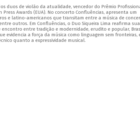
dos duos de violão da atualidade, vencedor do Prêmio Profission
ian Press Awards (EUA). No concerto Confluências, apresenta um
iros e latino-americanos que transitam entre a música de concer
 dentre outros. Em Confluências, o Duo Siqueira Lima reafirma sua
e encontro entre tradição e modernidade, erudito e popular, Bras
ue evidencia a força da música como linguagem sem fronteiras,
écnico quanto a expressividade musical.