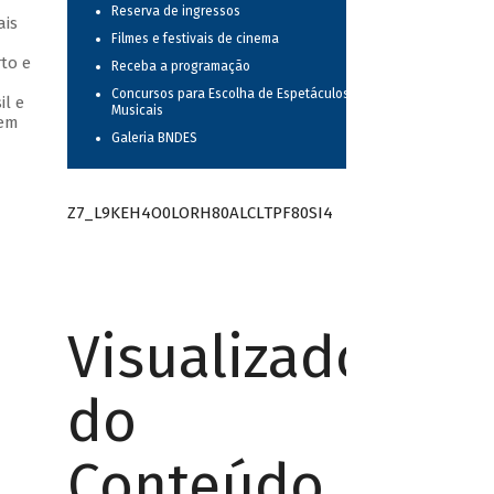
Reserva de ingressos
ais
Filmes e festivais de cinema
to e
Receba a programação
Concursos para Escolha de Espetáculos
il e
Musicais
 em
Galeria BNDES
Z7_L9KEH4O0LORH80ALCLTPF80SI4
Visualizador
do
Conteúdo