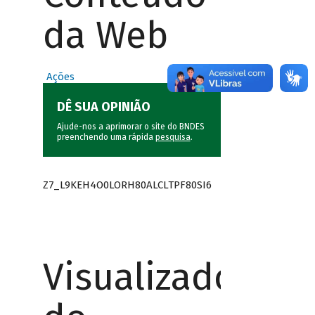
da Web
Ações
DÊ SUA OPINIÃO
Ajude-nos a aprimorar o site do BNDES
preenchendo uma rápida
pesquisa
.
Z7_L9KEH4O0LORH80ALCLTPF80SI6
Visualizador