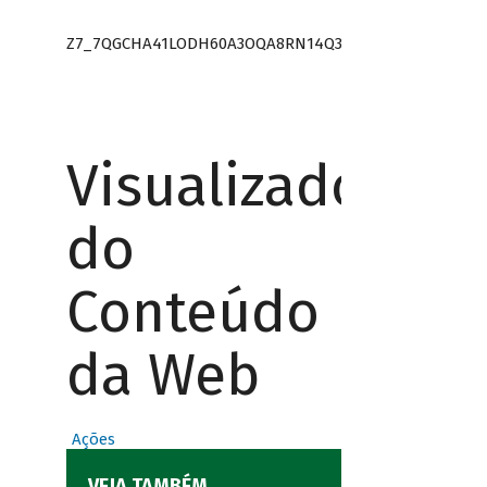
Z7_7QGCHA41LODH60A3OQA8RN14Q3
Visualizador
do
Conteúdo
da Web
Ações
VEJA TAMBÉM