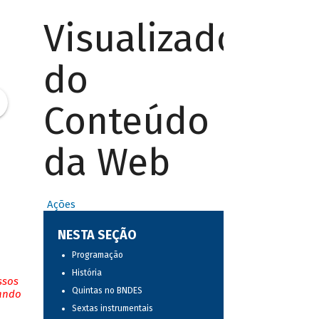
Visualizador
do
Conteúdo
da Web
Ações
NESTA SEÇÃO
Programação
História
ssos
Quintas no BNDES
tando
Sextas instrumentais