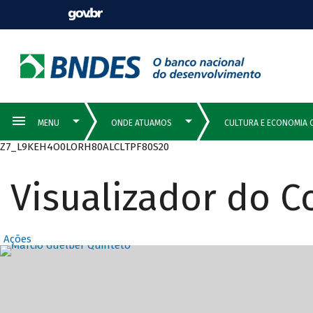
Z7_L9KEH4O0LORH80ALCLTPF80S20
Visualizador do 
Ações
Destaques Prin