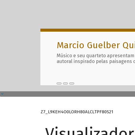
Marcio Guelber Qu
Músico e seu quarteto apresentam
autoral inspirado pelas paisagens 
Z7_L9KEH4O0LORH80ALCLTPF80S21
Visualizado