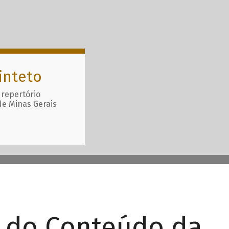
inteto
 repertório
de Minas Gerais
r do Conteúdo da