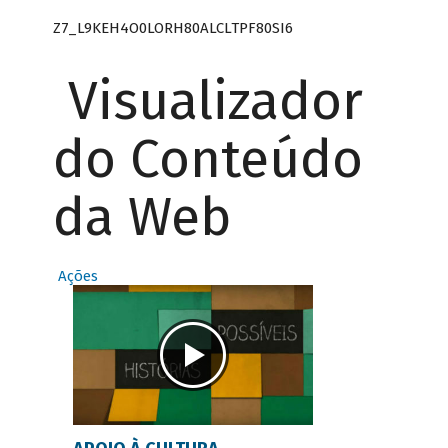
Z7_L9KEH4O0LORH80ALCLTPF80SI6
Visualizador
do Conteúdo
da Web
Ações