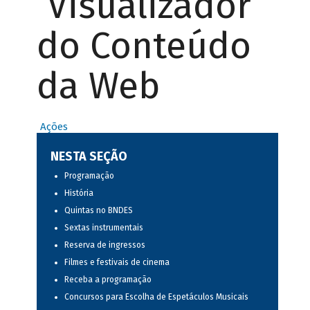
Visualizador
do Conteúdo
da Web
Ações
NESTA SEÇÃO
Programação
História
Quintas no BNDES
Sextas instrumentais
Reserva de ingressos
Filmes e festivais de cinema
Receba a programação
Concursos para Escolha de Espetáculos Musicais