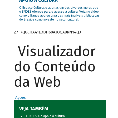
APOIO À CULTURA
O Espaço Cultural é apenas um dos diversos meios que
o BNDES oferece para o acesso à cultura. Veja no vídeo
como o Banco apoiou uma das mais incríveis bibliotecas
do Brasil e como investe no setor cultural.
Z7_7QGCHA41LODH60A3OQA8RN14Q3
Visualizador
do Conteúdo
da Web
Ações
VEJA TAMBÉM
O BNDES e o apoio à cultura