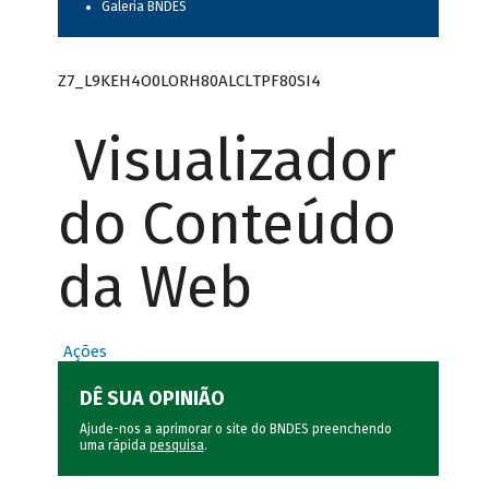
Galeria BNDES
Z7_L9KEH4O0LORH80ALCLTPF80SI4
Visualizador
do Conteúdo
da Web
Ações
DÊ SUA OPINIÃO
Ajude-nos a aprimorar o site do BNDES preenchendo
uma rápida
pesquisa
.