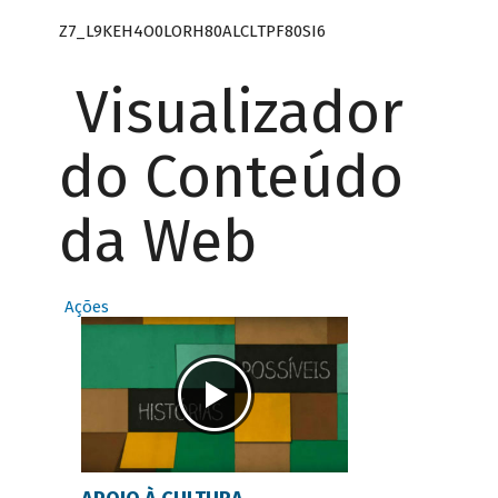
Z7_L9KEH4O0LORH80ALCLTPF80SI6
Visualizador
do Conteúdo
da Web
Ações