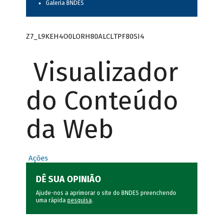
Galeria BNDES
Z7_L9KEH4O0LORH80ALCLTPF80SI4
Visualizador
do Conteúdo
da Web
Ações
DÊ SUA OPINIÃO
Ajude-nos a aprimorar o site do BNDES preenchendo
uma rápida
pesquisa
.