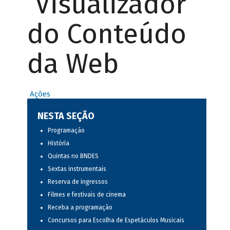
Visualizador
do Conteúdo
da Web
Ações
NESTA SEÇÃO
Programação
História
Quintas no BNDES
Sextas instrumentais
Reserva de ingressos
Filmes e festivais de cinema
Receba a programação
Concursos para Escolha de Espetáculos Musicais