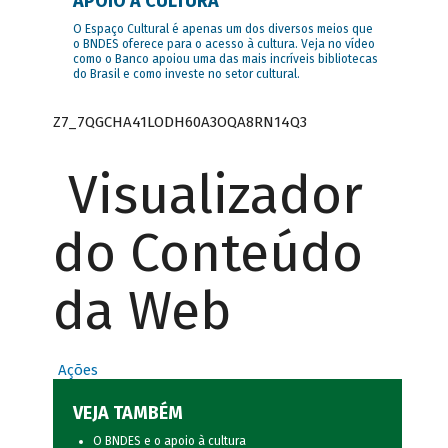
APOIO À CULTURA
O Espaço Cultural é apenas um dos diversos meios que
o BNDES oferece para o acesso à cultura. Veja no vídeo
como o Banco apoiou uma das mais incríveis bibliotecas
do Brasil e como investe no setor cultural.
Z7_7QGCHA41LODH60A3OQA8RN14Q3
Visualizador
do Conteúdo
da Web
Ações
VEJA TAMBÉM
O BNDES e o apoio à cultura