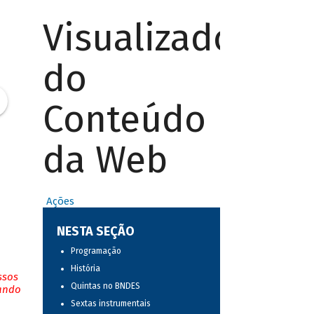
Visualizador
do
Conteúdo
da Web
Ações
NESTA SEÇÃO
Programação
História
ssos
Quintas no BNDES
tando
Sextas instrumentais