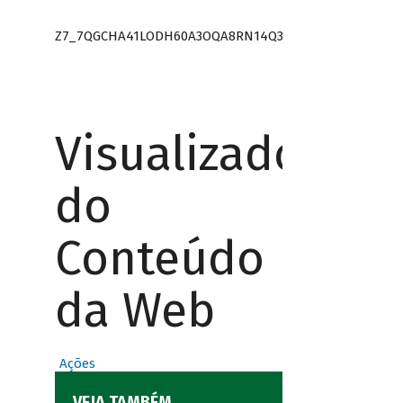
Z7_7QGCHA41LODH60A3OQA8RN14Q3
Visualizador
do
Conteúdo
da Web
Ações
VEJA TAMBÉM