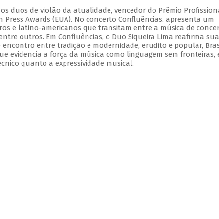
dos duos de violão da atualidade, vencedor do Prêmio Profission
ian Press Awards (EUA). No concerto Confluências, apresenta um
iros e latino-americanos que transitam entre a música de concer
 dentre outros. Em Confluências, o Duo Siqueira Lima reafirma sua
e encontro entre tradição e modernidade, erudito e popular, Bras
ue evidencia a força da música como linguagem sem fronteiras,
écnico quanto a expressividade musical.