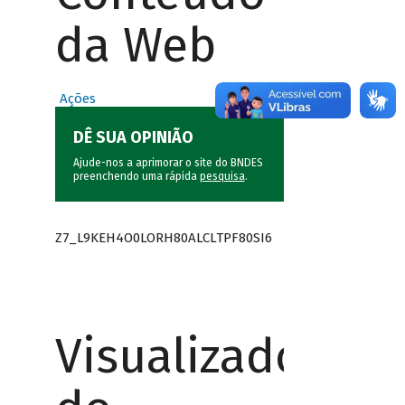
da Web
Ações
DÊ SUA OPINIÃO
Ajude-nos a aprimorar o site do BNDES
preenchendo uma rápida
pesquisa
.
Z7_L9KEH4O0LORH80ALCLTPF80SI6
Visualizador