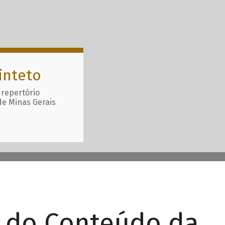
inteto
 repertório
de Minas Gerais
r do Conteúdo da