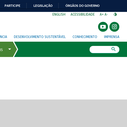
PARTICIPE
LEGISLAÇÃO
ÓRGÃOS DO GOVERNO
⁣
ENGLISH
ACESSIBILIDADE
A+
A-
NCIA
DESENVOLVIMENTO SUSTENTÁVEL
CONHECIMENTO
IMPRENSA
Busca
gem de tela