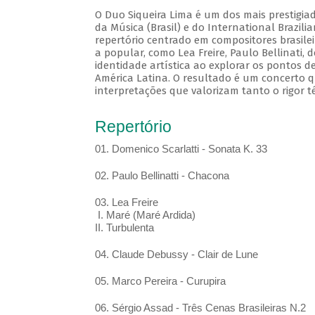
O Duo Siqueira Lima é um dos mais prestigia
da Música (Brasil) e do International Brazil
repertório centrado em compositores brasile
a popular, como Lea Freire, Paulo Bellinati,
identidade artística ao explorar os pontos d
América Latina. O resultado é um concerto q
interpretações que valorizam tanto o rigor t
Repertório
01. Domenico Scarlatti - Sonata K. 33
02. Paulo Bellinatti - Chacona
03. Lea Freire
I. Maré (Maré Ardida)
II. Turbulenta
04. Claude Debussy - Clair de Lune
05. Marco Pereira - Curupira
06. Sérgio Assad - Três Cenas Brasileiras N.2