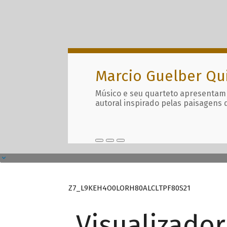
Marcio Guelber Qu
Músico e seu quarteto apresentam
autoral inspirado pelas paisagens 
Z7_L9KEH4O0LORH80ALCLTPF80S21
Visualizado