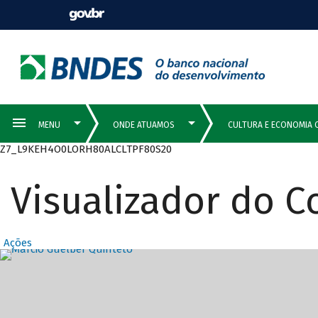
Z7_L9KEH4O0LORH80ALCLTPF80S20
Visualizador do 
Ações
Destaques Prin