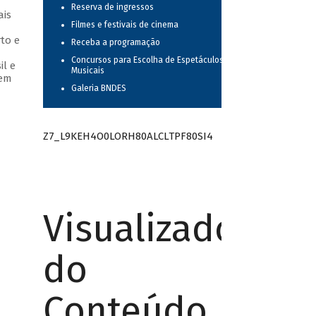
Reserva de ingressos
ais
Filmes e festivais de cinema
to e
Receba a programação
Concursos para Escolha de Espetáculos
il e
Musicais
 em
Galeria BNDES
Z7_L9KEH4O0LORH80ALCLTPF80SI4
Visualizador
do
Conteúdo