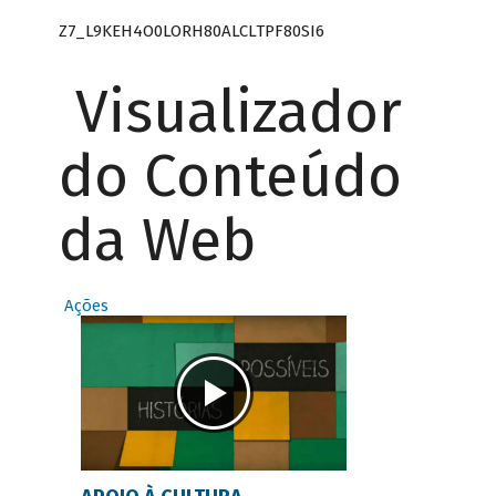
Z7_L9KEH4O0LORH80ALCLTPF80SI6
Visualizador
do Conteúdo
da Web
Ações