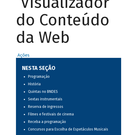
Visualizador
do Conteúdo
da Web
Ações
NESTA SEÇÃO
Programação
História
Quintas no BNDES
Sextas instrumentais
Reserva de ingressos
Filmes e festivais de cinema
Receba a programação
Concursos para Escolha de Espetáculos Musicais