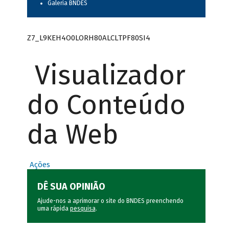
Galeria BNDES
Z7_L9KEH4O0LORH80ALCLTPF80SI4
Visualizador
do Conteúdo
da Web
Ações
DÊ SUA OPINIÃO
Ajude-nos a aprimorar o site do BNDES preenchendo
uma rápida
pesquisa
.