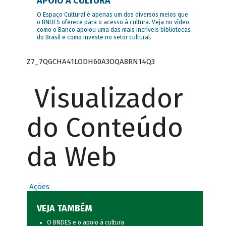
APOIO À CULTURA
O Espaço Cultural é apenas um dos diversos meios que
o BNDES oferece para o acesso à cultura. Veja no vídeo
como o Banco apoiou uma das mais incríveis bibliotecas
do Brasil e como investe no setor cultural.
Z7_7QGCHA41LODH60A3OQA8RN14Q3
Visualizador
do Conteúdo
da Web
Ações
VEJA TAMBÉM
O BNDES e o apoio à cultura