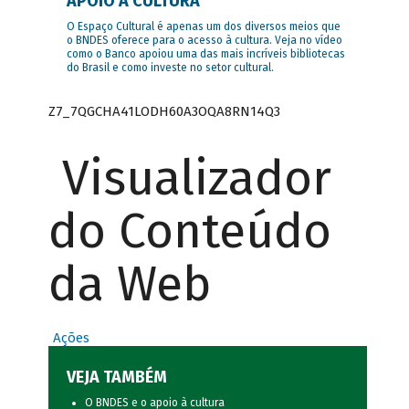
APOIO À CULTURA
O Espaço Cultural é apenas um dos diversos meios que
o BNDES oferece para o acesso à cultura. Veja no vídeo
como o Banco apoiou uma das mais incríveis bibliotecas
do Brasil e como investe no setor cultural.
Z7_7QGCHA41LODH60A3OQA8RN14Q3
Visualizador
do Conteúdo
da Web
Ações
VEJA TAMBÉM
O BNDES e o apoio à cultura