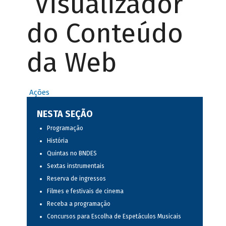
Visualizador
do Conteúdo
da Web
Ações
NESTA SEÇÃO
Programação
História
Quintas no BNDES
Sextas instrumentais
Reserva de ingressos
Filmes e festivais de cinema
Receba a programação
Concursos para Escolha de Espetáculos Musicais