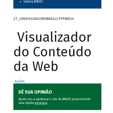
Galeria BNDES
Z7_L9KEH4O0LORH80ALCLTPF80SI4
Visualizador
do Conteúdo
da Web
Ações
DÊ SUA OPINIÃO
Ajude-nos a aprimorar o site do BNDES preenchendo
uma rápida
pesquisa
.