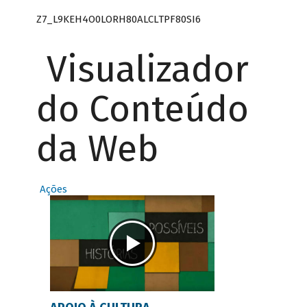
Z7_L9KEH4O0LORH80ALCLTPF80SI6
Visualizador
do Conteúdo
da Web
Ações