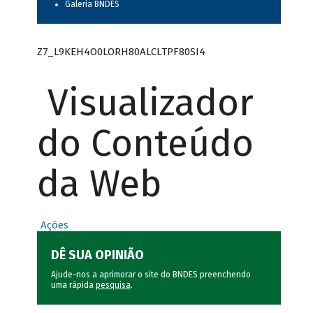
Galeria BNDES
Z7_L9KEH4O0LORH80ALCLTPF80SI4
Visualizador
do Conteúdo
da Web
Ações
DÊ SUA OPINIÃO
Ajude-nos a aprimorar o site do BNDES preenchendo
uma rápida
pesquisa
.