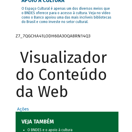
APOIO À CULTURA
O Espaço Cultural é apenas um dos diversos meios que
o BNDES oferece para o acesso à cultura. Veja no vídeo
como o Banco apoiou uma das mais incríveis bibliotecas
do Brasil e como investe no setor cultural.
Z7_7QGCHA41LODH60A3OQA8RN14Q3
Visualizador
do Conteúdo
da Web
Ações
VEJA TAMBÉM
O BNDES e o apoio à cultura