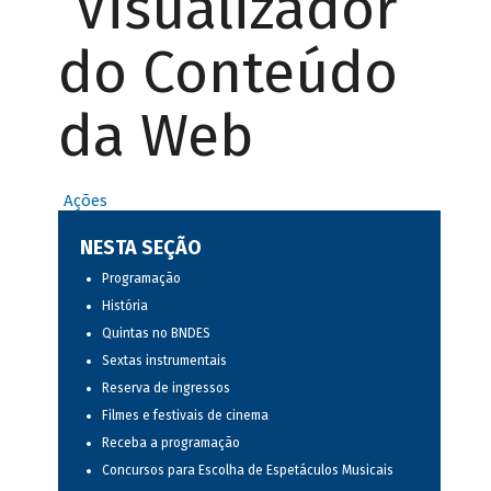
Visualizador
do Conteúdo
da Web
Ações
NESTA SEÇÃO
Programação
História
Quintas no BNDES
Sextas instrumentais
Reserva de ingressos
Filmes e festivais de cinema
Receba a programação
Concursos para Escolha de Espetáculos Musicais