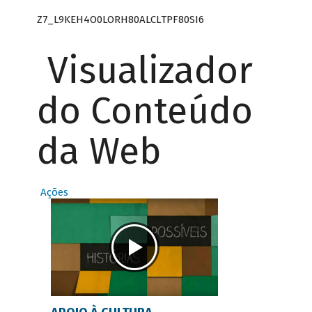
Z7_L9KEH4O0LORH80ALCLTPF80SI6
Visualizador
do Conteúdo
da Web
Ações