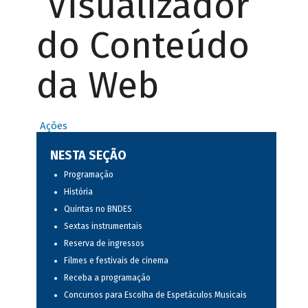
Visualizador
do Conteúdo
da Web
Ações
NESTA SEÇÃO
Programação
História
Quintas no BNDES
Sextas instrumentais
Reserva de ingressos
Filmes e festivais de cinema
Receba a programação
Concursos para Escolha de Espetáculos Musicais