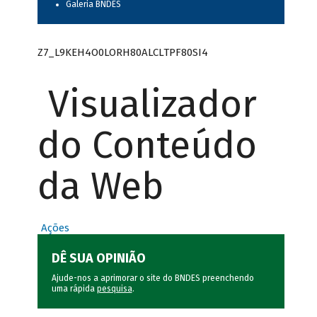
Galeria BNDES
Z7_L9KEH4O0LORH80ALCLTPF80SI4
Visualizador
do Conteúdo
da Web
Ações
DÊ SUA OPINIÃO
Ajude-nos a aprimorar o site do BNDES preenchendo
uma rápida
pesquisa
.