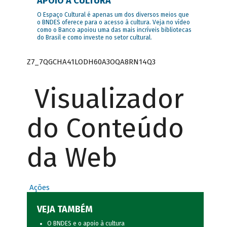
APOIO À CULTURA
O Espaço Cultural é apenas um dos diversos meios que
o BNDES oferece para o acesso à cultura. Veja no vídeo
como o Banco apoiou uma das mais incríveis bibliotecas
do Brasil e como investe no setor cultural.
Z7_7QGCHA41LODH60A3OQA8RN14Q3
Visualizador
do Conteúdo
da Web
Ações
VEJA TAMBÉM
O BNDES e o apoio à cultura