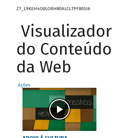
Z7_L9KEH4O0LORH80ALCLTPF80SI6
Visualizador
do Conteúdo
da Web
Ações