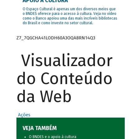
APOIO À CULTURA
O Espaço Cultural é apenas um dos diversos meios que
o BNDES oferece para o acesso à cultura. Veja no vídeo
como o Banco apoiou uma das mais incríveis bibliotecas
do Brasil e como investe no setor cultural.
Z7_7QGCHA41LODH60A3OQA8RN14Q3
Visualizador
do Conteúdo
da Web
Ações
VEJA TAMBÉM
O BNDES e o apoio à cultura