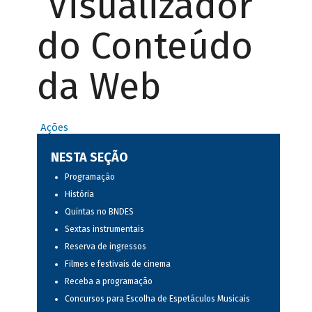
Visualizador
do Conteúdo
da Web
Ações
NESTA SEÇÃO
Programação
História
Quintas no BNDES
Sextas instrumentais
Reserva de ingressos
Filmes e festivais de cinema
Receba a programação
Concursos para Escolha de Espetáculos Musicais