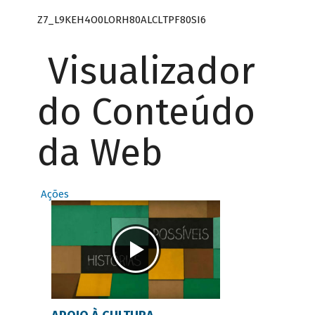
Z7_L9KEH4O0LORH80ALCLTPF80SI6
Visualizador
do Conteúdo
da Web
Ações