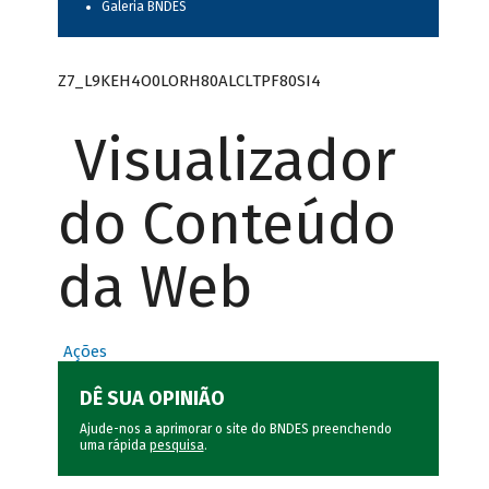
Galeria BNDES
Z7_L9KEH4O0LORH80ALCLTPF80SI4
Visualizador
do Conteúdo
da Web
Ações
DÊ SUA OPINIÃO
Ajude-nos a aprimorar o site do BNDES preenchendo
uma rápida
pesquisa
.