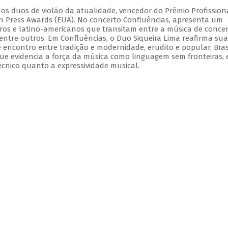
dos duos de violão da atualidade, vencedor do Prêmio Profission
ian Press Awards (EUA). No concerto Confluências, apresenta um
iros e latino-americanos que transitam entre a música de concer
 dentre outros. Em Confluências, o Duo Siqueira Lima reafirma sua
e encontro entre tradição e modernidade, erudito e popular, Bras
ue evidencia a força da música como linguagem sem fronteiras,
écnico quanto a expressividade musical.