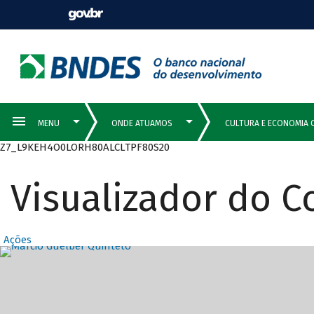
Z7_L9KEH4O0LORH80ALCLTPF80S20
Visualizador do 
Ações
Destaques Prin