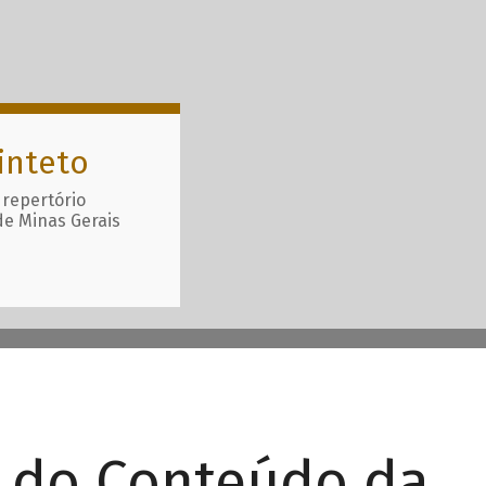
inteto
 repertório
de Minas Gerais
r do Conteúdo da