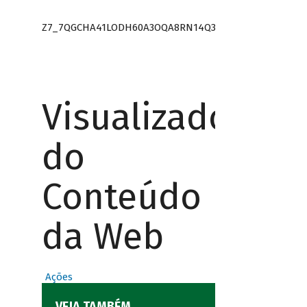
Z7_7QGCHA41LODH60A3OQA8RN14Q3
Visualizador
do
Conteúdo
da Web
Ações
VEJA TAMBÉM