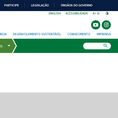
PARTICIPE
LEGISLAÇÃO
ÓRGÃOS DO GOVERNO
⁣
ENGLISH
ACESSIBILIDADE
A+
A-
NCIA
DESENVOLVIMENTO SUSTENTÁVEL
CONHECIMENTO
IMPRENSA
Busca
gem de tela