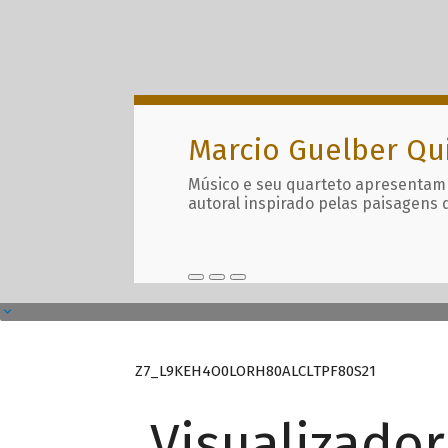
Marcio Guelber Qu
Músico e seu quarteto apresentam
autoral inspirado pelas paisagens 
Z7_L9KEH4O0LORH80ALCLTPF80S21
Visualizado