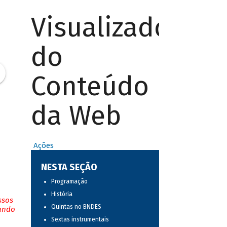
Visualizador
do
Conteúdo
da Web
Ações
NESTA SEÇÃO
Programação
História
ssos
Quintas no BNDES
tando
Sextas instrumentais