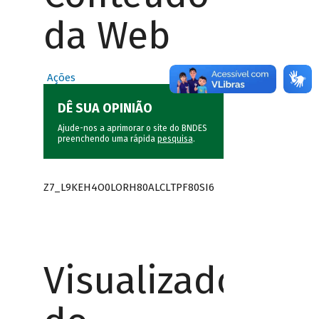
da Web
Ações
DÊ SUA OPINIÃO
Ajude-nos a aprimorar o site do BNDES
preenchendo uma rápida
pesquisa
.
Z7_L9KEH4O0LORH80ALCLTPF80SI6
Visualizador