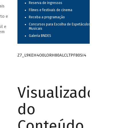
Reserva de ingressos
ais
Filmes e festivais de cinema
to e
Receba a programação
Concursos para Escolha de Espetáculos
il e
Musicais
 em
Galeria BNDES
Z7_L9KEH4O0LORH80ALCLTPF80SI4
Visualizador
do
Conteúdo