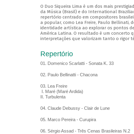
O Duo Siqueira Lima é um dos mais prestigia
da Música (Brasil) e do International Brazil
repertório centrado em compositores brasile
a popular, como Lea Freire, Paulo Bellinati,
identidade artística ao explorar os pontos d
América Latina. O resultado é um concerto q
interpretações que valorizam tanto o rigor t
Repertório
01. Domenico Scarlatti - Sonata K. 33
02. Paulo Bellinatti - Chacona
03. Lea Freire
I. Maré (Maré Ardida)
II. Turbulenta
04. Claude Debussy - Clair de Lune
05. Marco Pereira - Curupira
06. Sérgio Assad - Três Cenas Brasileiras N.2