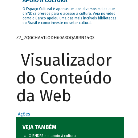
APOIO À CULTURA
O Espaço Cultural é apenas um dos diversos meios que
o BNDES oferece para o acesso à cultura. Veja no vídeo
como o Banco apoiou uma das mais incríveis bibliotecas
do Brasil e como investe no setor cultural.
Z7_7QGCHA41LODH60A3OQA8RN14Q3
Visualizador
do Conteúdo
da Web
Ações
VEJA TAMBÉM
O BNDES e o apoio à cultura