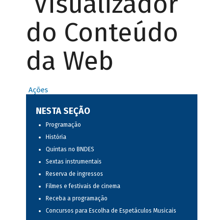
Visualizador
do Conteúdo
da Web
Ações
NESTA SEÇÃO
Programação
História
Quintas no BNDES
Sextas instrumentais
Reserva de ingressos
Filmes e festivais de cinema
Receba a programação
Concursos para Escolha de Espetáculos Musicais