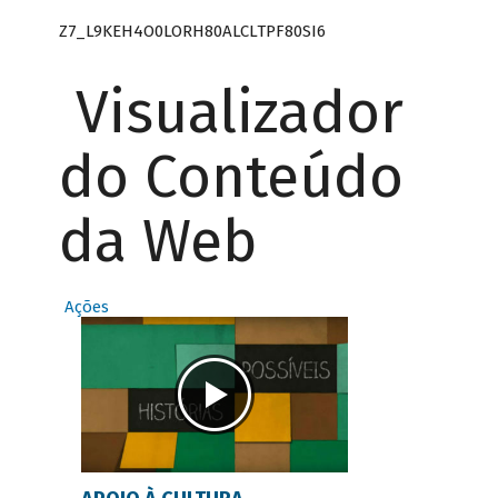
Z7_L9KEH4O0LORH80ALCLTPF80SI6
Visualizador
do Conteúdo
da Web
Ações