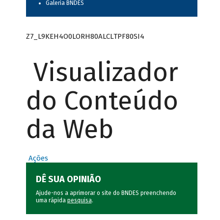
Galeria BNDES
Z7_L9KEH4O0LORH80ALCLTPF80SI4
Visualizador
do Conteúdo
da Web
Ações
DÊ SUA OPINIÃO
Ajude-nos a aprimorar o site do BNDES preenchendo
uma rápida
pesquisa
.