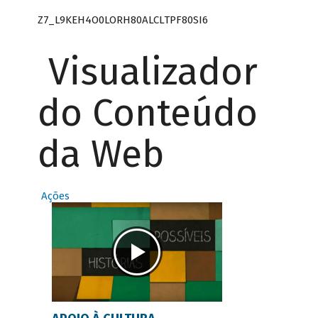
Z7_L9KEH4O0LORH80ALCLTPF80SI6
Visualizador
do Conteúdo
da Web
Ações