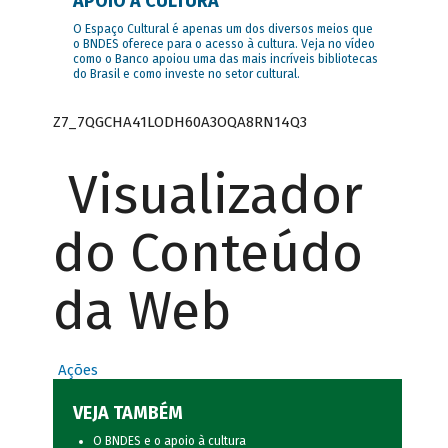
APOIO À CULTURA
O Espaço Cultural é apenas um dos diversos meios que
o BNDES oferece para o acesso à cultura. Veja no vídeo
como o Banco apoiou uma das mais incríveis bibliotecas
do Brasil e como investe no setor cultural.
Z7_7QGCHA41LODH60A3OQA8RN14Q3
Visualizador
do Conteúdo
da Web
Ações
VEJA TAMBÉM
O BNDES e o apoio à cultura