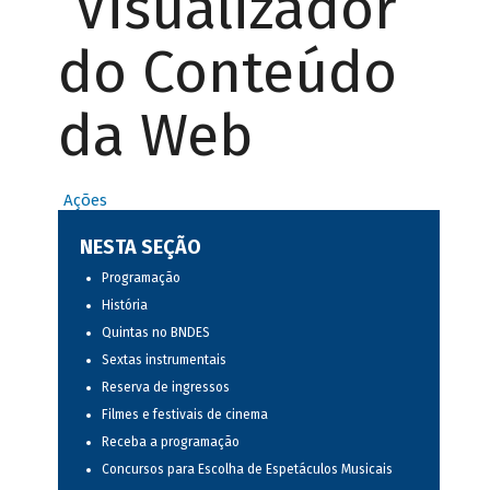
Visualizador
do Conteúdo
da Web
Ações
NESTA SEÇÃO
Programação
História
Quintas no BNDES
Sextas instrumentais
Reserva de ingressos
Filmes e festivais de cinema
Receba a programação
Concursos para Escolha de Espetáculos Musicais