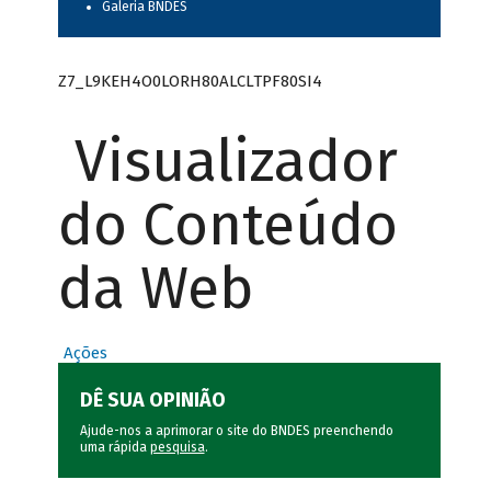
Galeria BNDES
Z7_L9KEH4O0LORH80ALCLTPF80SI4
Visualizador
do Conteúdo
da Web
Ações
DÊ SUA OPINIÃO
Ajude-nos a aprimorar o site do BNDES preenchendo
uma rápida
pesquisa
.