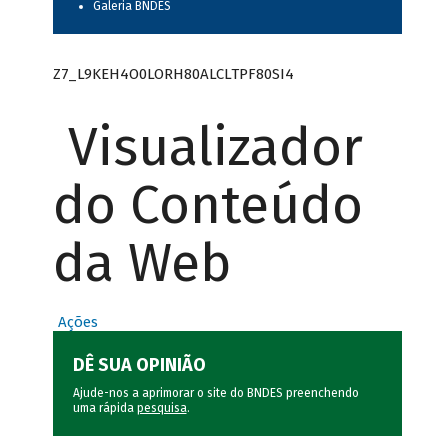
Galeria BNDES
Z7_L9KEH4O0LORH80ALCLTPF80SI4
Visualizador
do Conteúdo
da Web
Ações
DÊ SUA OPINIÃO
Ajude-nos a aprimorar o site do BNDES preenchendo
uma rápida
pesquisa
.