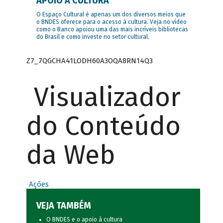
APOIO À CULTURA
O Espaço Cultural é apenas um dos diversos meios que
o BNDES oferece para o acesso à cultura. Veja no vídeo
como o Banco apoiou uma das mais incríveis bibliotecas
do Brasil e como investe no setor cultural.
Z7_7QGCHA41LODH60A3OQA8RN14Q3
Visualizador
do Conteúdo
da Web
Ações
VEJA TAMBÉM
O BNDES e o apoio à cultura