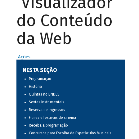
Visualizador
do Conteúdo
da Web
Ações
NESTA SEÇÃO
Programação
História
Quintas no BNDES
Sextas instrumentais
Reserva de ingressos
Filmes e festivais de cinema
Receba a programação
Concursos para Escolha de Espetáculos Musicais