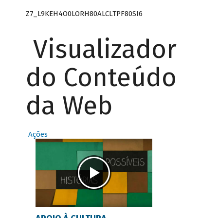
Z7_L9KEH4O0LORH80ALCLTPF80SI6
Visualizador
do Conteúdo
da Web
Ações