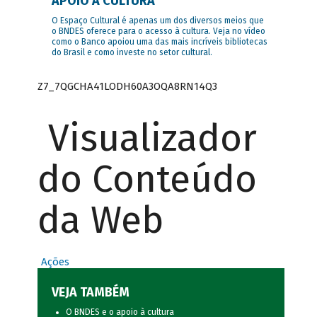
APOIO À CULTURA
O Espaço Cultural é apenas um dos diversos meios que
o BNDES oferece para o acesso à cultura. Veja no vídeo
como o Banco apoiou uma das mais incríveis bibliotecas
do Brasil e como investe no setor cultural.
Z7_7QGCHA41LODH60A3OQA8RN14Q3
Visualizador
do Conteúdo
da Web
Ações
VEJA TAMBÉM
O BNDES e o apoio à cultura