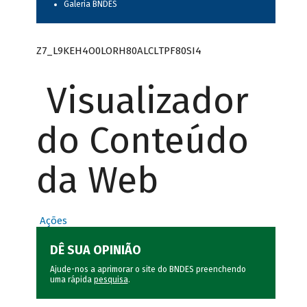
Galeria BNDES
Z7_L9KEH4O0LORH80ALCLTPF80SI4
Visualizador
do Conteúdo
da Web
Ações
DÊ SUA OPINIÃO
Ajude-nos a aprimorar o site do BNDES preenchendo
uma rápida
pesquisa
.