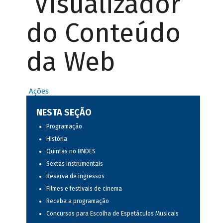
Visualizador
do Conteúdo
da Web
Ações
NESTA SEÇÃO
Programação
História
Quintas no BNDES
Sextas instrumentais
Reserva de ingressos
Filmes e festivais de cinema
Receba a programação
Concursos para Escolha de Espetáculos Musicais