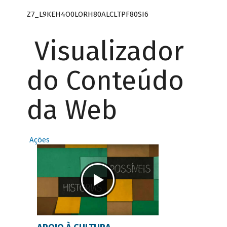
Z7_L9KEH4O0LORH80ALCLTPF80SI6
Visualizador
do Conteúdo
da Web
Ações