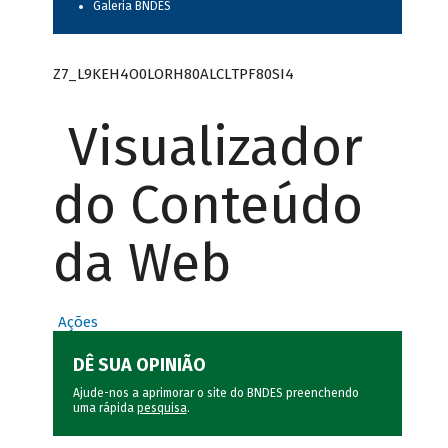
Galeria BNDES
Z7_L9KEH4O0LORH80ALCLTPF80SI4
Visualizador
do Conteúdo
da Web
Ações
DÊ SUA OPINIÃO
Ajude-nos a aprimorar o site do BNDES preenchendo
uma rápida
pesquisa
.