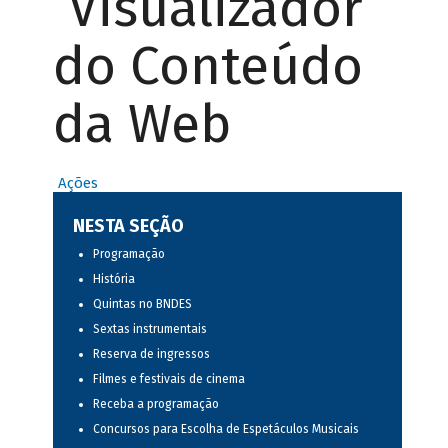
Visualizador
do Conteúdo
da Web
Ações
NESTA SEÇÃO
Programação
História
Quintas no BNDES
Sextas instrumentais
Reserva de ingressos
Filmes e festivais de cinema
Receba a programação
Concursos para Escolha de Espetáculos Musicais