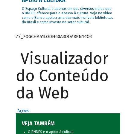
APOIO À CULTURA
O Espaço Cultural é apenas um dos diversos meios que
o BNDES oferece para o acesso à cultura. Veja no vídeo
como o Banco apoiou uma das mais incríveis bibliotecas
do Brasil e como investe no setor cultural.
Z7_7QGCHA41LODH60A3OQA8RN14Q3
Visualizador
do Conteúdo
da Web
Ações
VEJA TAMBÉM
O BNDES e o apoio à cultura