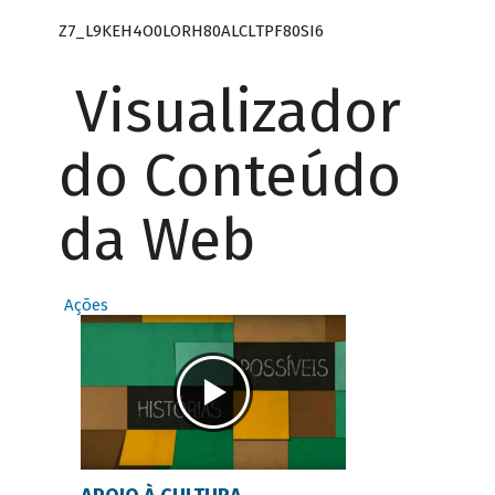
Z7_L9KEH4O0LORH80ALCLTPF80SI6
Visualizador
do Conteúdo
da Web
Ações