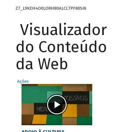
Z7_L9KEH4O0LORH80ALCLTPF80SI6
Visualizador
do Conteúdo
da Web
Ações