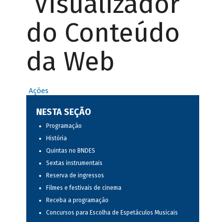
Visualizador
do Conteúdo
da Web
Ações
NESTA SEÇÃO
Programação
História
Quintas no BNDES
Sextas instrumentais
Reserva de ingressos
Filmes e festivais de cinema
Receba a programação
Concursos para Escolha de Espetáculos Musicais