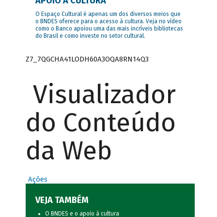
APOIO À CULTURA
O Espaço Cultural é apenas um dos diversos meios que
o BNDES oferece para o acesso à cultura. Veja no vídeo
como o Banco apoiou uma das mais incríveis bibliotecas
do Brasil e como investe no setor cultural.
Z7_7QGCHA41LODH60A3OQA8RN14Q3
Visualizador
do Conteúdo
da Web
Ações
VEJA TAMBÉM
O BNDES e o apoio à cultura