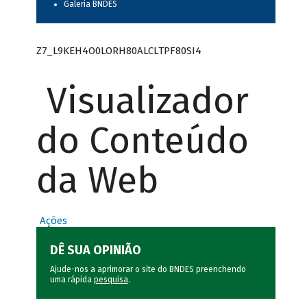
Galeria BNDES
Z7_L9KEH4O0LORH80ALCLTPF80SI4
Visualizador
do Conteúdo
da Web
Ações
DÊ SUA OPINIÃO
Ajude-nos a aprimorar o site do BNDES preenchendo
uma rápida
pesquisa
.