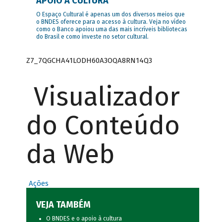
APOIO À CULTURA
O Espaço Cultural é apenas um dos diversos meios que
o BNDES oferece para o acesso à cultura. Veja no vídeo
como o Banco apoiou uma das mais incríveis bibliotecas
do Brasil e como investe no setor cultural.
Z7_7QGCHA41LODH60A3OQA8RN14Q3
Visualizador
do Conteúdo
da Web
Ações
VEJA TAMBÉM
O BNDES e o apoio à cultura