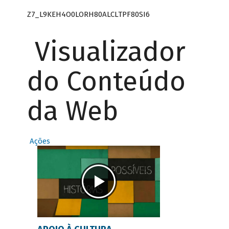
Z7_L9KEH4O0LORH80ALCLTPF80SI6
Visualizador
do Conteúdo
da Web
Ações