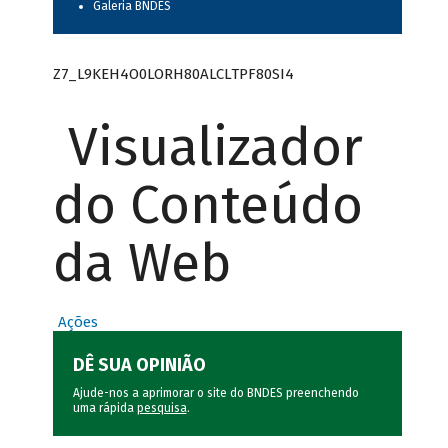
Galeria BNDES
Z7_L9KEH4O0LORH80ALCLTPF80SI4
Visualizador
do Conteúdo
da Web
Ações
DÊ SUA OPINIÃO
Ajude-nos a aprimorar o site do BNDES preenchendo
uma rápida
pesquisa
.