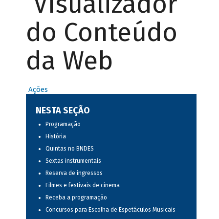
Visualizador
do Conteúdo
da Web
Ações
NESTA SEÇÃO
Programação
História
Quintas no BNDES
Sextas instrumentais
Reserva de ingressos
Filmes e festivais de cinema
Receba a programação
Concursos para Escolha de Espetáculos Musicais