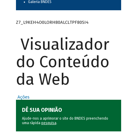
Galeria BNDES
Z7_L9KEH4O0LORH80ALCLTPF80SI4
Visualizador
do Conteúdo
da Web
Ações
DÊ SUA OPINIÃO
Ajude-nos a aprimorar o site do BNDES preenchendo
uma rápida
pesquisa
.