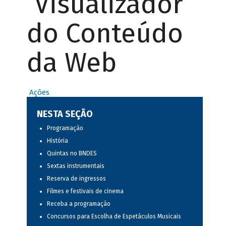
Visualizador
do Conteúdo
da Web
Ações
NESTA SEÇÃO
Programação
História
Quintas no BNDES
Sextas instrumentais
Reserva de ingressos
Filmes e festivais de cinema
Receba a programação
Concursos para Escolha de Espetáculos Musicais