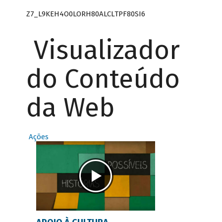
Z7_L9KEH4O0LORH80ALCLTPF80SI6
Visualizador
do Conteúdo
da Web
Ações