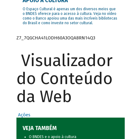
APOIO À CULTURA
O Espaço Cultural é apenas um dos diversos meios que
o BNDES oferece para o acesso à cultura. Veja no vídeo
como o Banco apoiou uma das mais incríveis bibliotecas
do Brasil e como investe no setor cultural.
Z7_7QGCHA41LODH60A3OQA8RN14Q3
Visualizador
do Conteúdo
da Web
Ações
VEJA TAMBÉM
O BNDES e o apoio à cultura