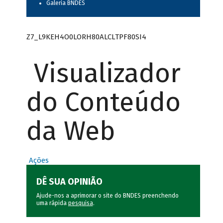
Galeria BNDES
Z7_L9KEH4O0LORH80ALCLTPF80SI4
Visualizador
do Conteúdo
da Web
Ações
DÊ SUA OPINIÃO
Ajude-nos a aprimorar o site do BNDES preenchendo
uma rápida
pesquisa
.