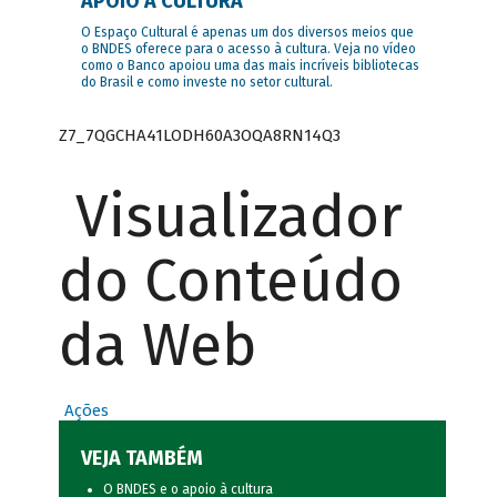
APOIO À CULTURA
O Espaço Cultural é apenas um dos diversos meios que
o BNDES oferece para o acesso à cultura. Veja no vídeo
como o Banco apoiou uma das mais incríveis bibliotecas
do Brasil e como investe no setor cultural.
Z7_7QGCHA41LODH60A3OQA8RN14Q3
Visualizador
do Conteúdo
da Web
Ações
VEJA TAMBÉM
O BNDES e o apoio à cultura