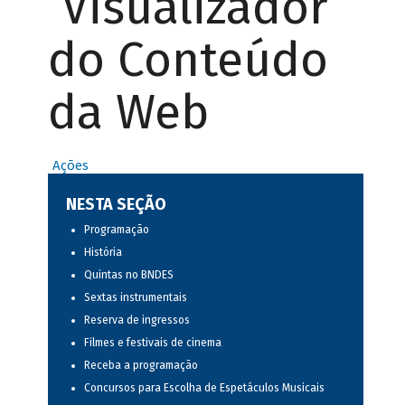
Visualizador
do Conteúdo
da Web
Ações
NESTA SEÇÃO
Programação
História
Quintas no BNDES
Sextas instrumentais
Reserva de ingressos
Filmes e festivais de cinema
Receba a programação
Concursos para Escolha de Espetáculos Musicais