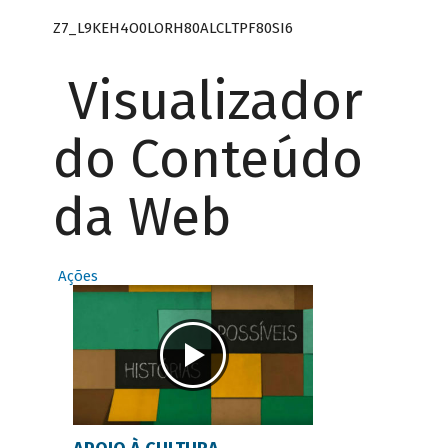
Z7_L9KEH4O0LORH80ALCLTPF80SI6
Visualizador
do Conteúdo
da Web
Ações