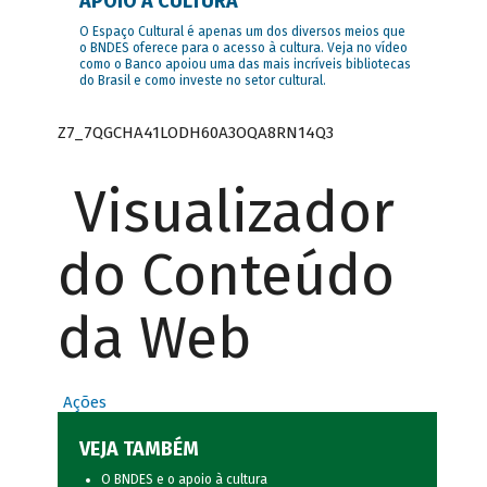
APOIO À CULTURA
O Espaço Cultural é apenas um dos diversos meios que
o BNDES oferece para o acesso à cultura. Veja no vídeo
como o Banco apoiou uma das mais incríveis bibliotecas
do Brasil e como investe no setor cultural.
Z7_7QGCHA41LODH60A3OQA8RN14Q3
Visualizador
do Conteúdo
da Web
Ações
VEJA TAMBÉM
O BNDES e o apoio à cultura