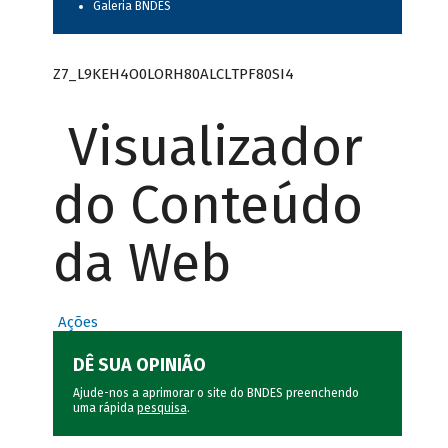
Galeria BNDES
Z7_L9KEH4O0LORH80ALCLTPF80SI4
Visualizador
do Conteúdo
da Web
Ações
DÊ SUA OPINIÃO
Ajude-nos a aprimorar o site do BNDES preenchendo
uma rápida
pesquisa
.