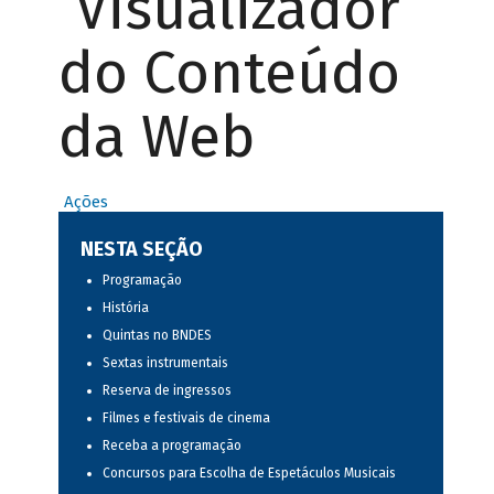
Visualizador
do Conteúdo
da Web
Ações
NESTA SEÇÃO
Programação
História
Quintas no BNDES
Sextas instrumentais
Reserva de ingressos
Filmes e festivais de cinema
Receba a programação
Concursos para Escolha de Espetáculos Musicais