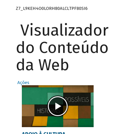
Z7_L9KEH4O0LORH80ALCLTPF80SI6
Visualizador
do Conteúdo
da Web
Ações