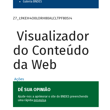
Galeria BNDES
Z7_L9KEH4O0LORH80ALCLTPF80SI4
Visualizador
do Conteúdo
da Web
Ações
DÊ SUA OPINIÃO
Ajude-nos a aprimorar o site do BNDES preenchendo
uma rápida
pesquisa
.