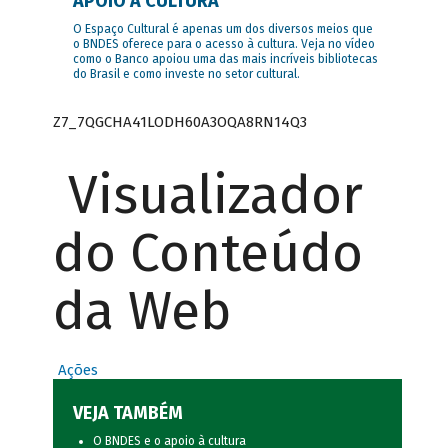
APOIO À CULTURA
O Espaço Cultural é apenas um dos diversos meios que
o BNDES oferece para o acesso à cultura. Veja no vídeo
como o Banco apoiou uma das mais incríveis bibliotecas
do Brasil e como investe no setor cultural.
Z7_7QGCHA41LODH60A3OQA8RN14Q3
Visualizador
do Conteúdo
da Web
Ações
VEJA TAMBÉM
O BNDES e o apoio à cultura