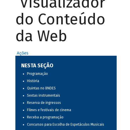
Visualizador
do Conteúdo
da Web
Ações
NESTA SEÇÃO
Programação
História
Quintas no BNDES
Sextas instrumentais
Reserva de ingressos
Filmes e festivais de cinema
Receba a programação
Concursos para Escolha de Espetáculos Musicais