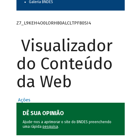
Galeria BNDES
Z7_L9KEH4O0LORH80ALCLTPF80SI4
Visualizador
do Conteúdo
da Web
Ações
DÊ SUA OPINIÃO
Ajude-nos a aprimorar o site do BNDES preenchendo
uma rápida
pesquisa
.