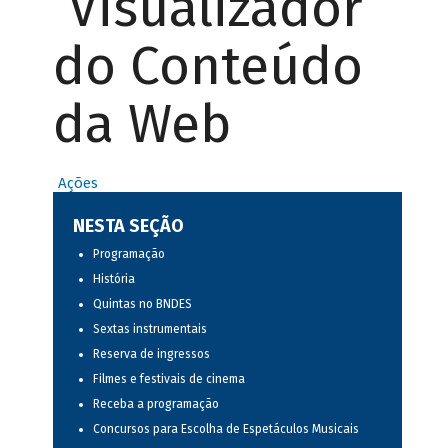
Visualizador
do Conteúdo
da Web
Ações
NESTA SEÇÃO
Programação
História
Quintas no BNDES
Sextas instrumentais
Reserva de ingressos
Filmes e festivais de cinema
Receba a programação
Concursos para Escolha de Espetáculos Musicais