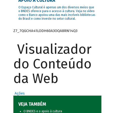
APOIO À CULTURA
O Espaço Cultural é apenas um dos diversos meios que
o BNDES oferece para o acesso à cultura. Veja no vídeo
como o Banco apoiou uma das mais incríveis bibliotecas
do Brasil e como investe no setor cultural.
Z7_7QGCHA41LODH60A3OQA8RN14Q3
Visualizador
do Conteúdo
da Web
Ações
VEJA TAMBÉM
O BNDES e o apoio à cultura