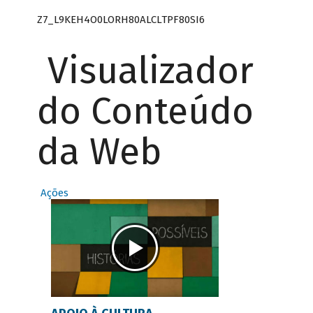
Z7_L9KEH4O0LORH80ALCLTPF80SI6
Visualizador
do Conteúdo
da Web
Ações