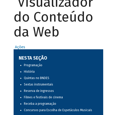
Visualizador
do Conteúdo
da Web
Ações
NESTA SEÇÃO
Programação
História
Quintas no BNDES
Sextas instrumentais
Reserva de ingressos
Filmes e festivais de cinema
Receba a programação
Concursos para Escolha de Espetáculos Musicais