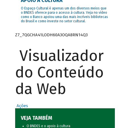
APOIO À CULTURA
O Espaço Cultural é apenas um dos diversos meios que
o BNDES oferece para o acesso à cultura. Veja no vídeo
como o Banco apoiou uma das mais incríveis bibliotecas
do Brasil e como investe no setor cultural.
Z7_7QGCHA41LODH60A3OQA8RN14Q3
Visualizador
do Conteúdo
da Web
Ações
VEJA TAMBÉM
O BNDES e o apoio à cultura