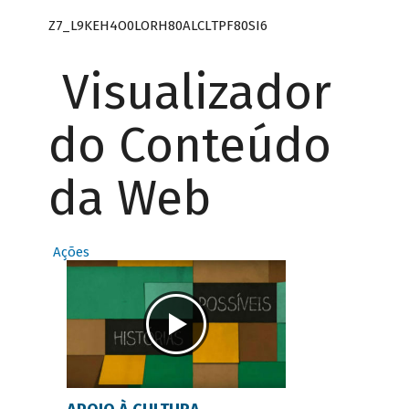
Z7_L9KEH4O0LORH80ALCLTPF80SI6
Visualizador
do Conteúdo
da Web
Ações