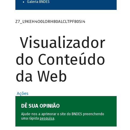
Galeria BNDES
Z7_L9KEH4O0LORH80ALCLTPF80SI4
Visualizador
do Conteúdo
da Web
Ações
DÊ SUA OPINIÃO
Ajude-nos a aprimorar o site do BNDES preenchendo
uma rápida
pesquisa
.