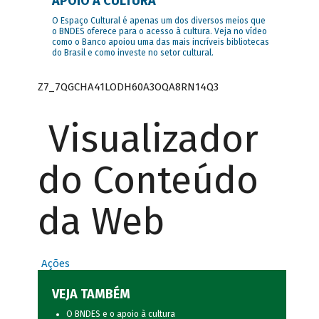
APOIO À CULTURA
O Espaço Cultural é apenas um dos diversos meios que
o BNDES oferece para o acesso à cultura. Veja no vídeo
como o Banco apoiou uma das mais incríveis bibliotecas
do Brasil e como investe no setor cultural.
Z7_7QGCHA41LODH60A3OQA8RN14Q3
Visualizador
do Conteúdo
da Web
Ações
VEJA TAMBÉM
O BNDES e o apoio à cultura