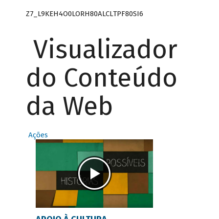
Z7_L9KEH4O0LORH80ALCLTPF80SI6
Visualizador
do Conteúdo
da Web
Ações