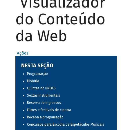
Visualizador
do Conteúdo
da Web
Ações
NESTA SEÇÃO
Programação
História
Quintas no BNDES
Sextas instrumentais
Reserva de ingressos
Filmes e festivais de cinema
Receba a programação
Concursos para Escolha de Espetáculos Musicais