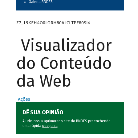
Galeria BNDES
Z7_L9KEH4O0LORH80ALCLTPF80SI4
Visualizador
do Conteúdo
da Web
Ações
DÊ SUA OPINIÃO
Ajude-nos a aprimorar o site do BNDES preenchendo
uma rápida
pesquisa
.