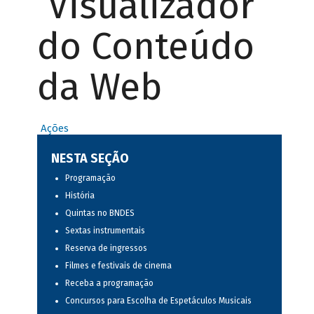
Visualizador
do Conteúdo
da Web
Ações
NESTA SEÇÃO
Programação
História
Quintas no BNDES
Sextas instrumentais
Reserva de ingressos
Filmes e festivais de cinema
Receba a programação
Concursos para Escolha de Espetáculos Musicais