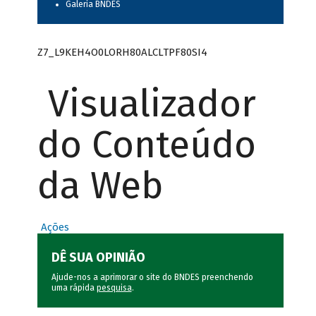
Galeria BNDES
Z7_L9KEH4O0LORH80ALCLTPF80SI4
Visualizador
do Conteúdo
da Web
Ações
DÊ SUA OPINIÃO
Ajude-nos a aprimorar o site do BNDES preenchendo
uma rápida
pesquisa
.