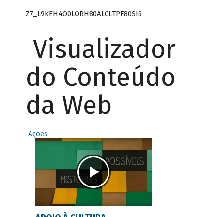
Z7_L9KEH4O0LORH80ALCLTPF80SI6
Visualizador
do Conteúdo
da Web
Ações