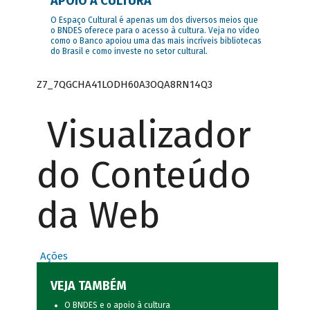
APOIO À CULTURA
O Espaço Cultural é apenas um dos diversos meios que
o BNDES oferece para o acesso à cultura. Veja no vídeo
como o Banco apoiou uma das mais incríveis bibliotecas
do Brasil e como investe no setor cultural.
Z7_7QGCHA41LODH60A3OQA8RN14Q3
Visualizador
do Conteúdo
da Web
Ações
VEJA TAMBÉM
O BNDES e o apoio à cultura