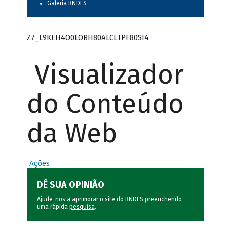
Galeria BNDES
Z7_L9KEH4O0LORH80ALCLTPF80SI4
Visualizador
do Conteúdo
da Web
Ações
DÊ SUA OPINIÃO
Ajude-nos a aprimorar o site do BNDES preenchendo
uma rápida
pesquisa
.