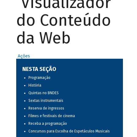
Visualizador
do Conteúdo
da Web
Ações
NESTA SEÇÃO
Programação
História
Quintas no BNDES
Sextas instrumentais
Reserva de ingressos
Filmes e festivais de cinema
Receba a programação
Concursos para Escolha de Espetáculos Musicais