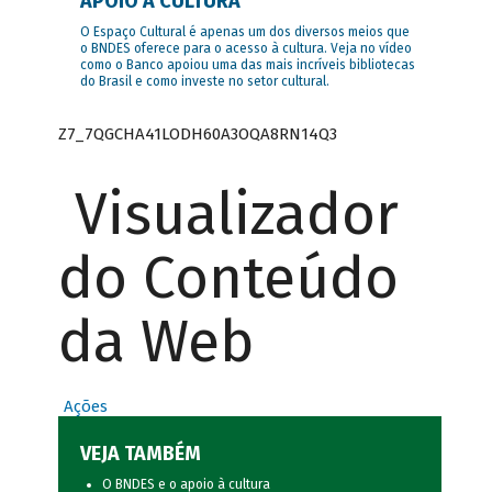
APOIO À CULTURA
O Espaço Cultural é apenas um dos diversos meios que
o BNDES oferece para o acesso à cultura. Veja no vídeo
como o Banco apoiou uma das mais incríveis bibliotecas
do Brasil e como investe no setor cultural.
Z7_7QGCHA41LODH60A3OQA8RN14Q3
Visualizador
do Conteúdo
da Web
Ações
VEJA TAMBÉM
O BNDES e o apoio à cultura