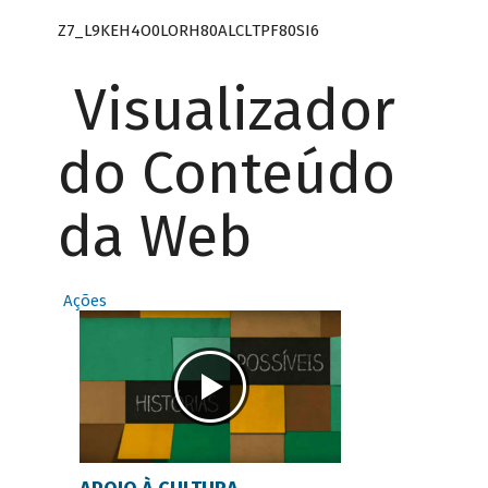
Z7_L9KEH4O0LORH80ALCLTPF80SI6
Visualizador
do Conteúdo
da Web
Ações