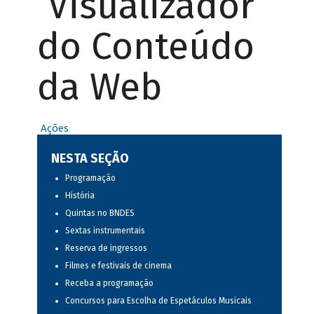
Visualizador
do Conteúdo
da Web
Ações
NESTA SEÇÃO
Programação
História
Quintas no BNDES
Sextas instrumentais
Reserva de ingressos
Filmes e festivais de cinema
Receba a programação
Concursos para Escolha de Espetáculos Musicais