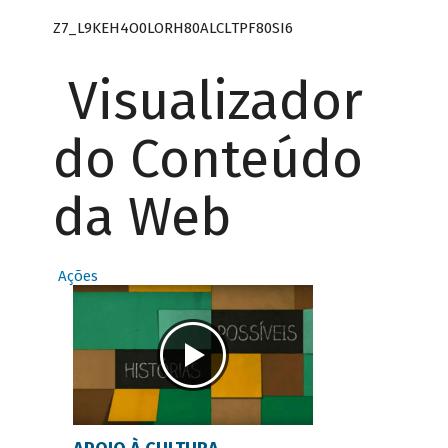
Z7_L9KEH4O0LORH80ALCLTPF80SI6
Visualizador
do Conteúdo
da Web
Ações