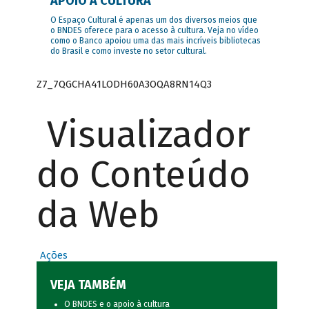
APOIO À CULTURA
O Espaço Cultural é apenas um dos diversos meios que
o BNDES oferece para o acesso à cultura. Veja no vídeo
como o Banco apoiou uma das mais incríveis bibliotecas
do Brasil e como investe no setor cultural.
Z7_7QGCHA41LODH60A3OQA8RN14Q3
Visualizador
do Conteúdo
da Web
Ações
VEJA TAMBÉM
O BNDES e o apoio à cultura