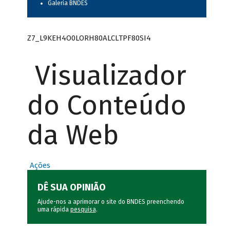
Galeria BNDES
Z7_L9KEH4O0LORH80ALCLTPF80SI4
Visualizador
do Conteúdo
da Web
Ações
DÊ SUA OPINIÃO
Ajude-nos a aprimorar o site do BNDES preenchendo
uma rápida
pesquisa
.