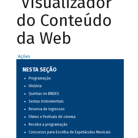
Visualizador
do Conteúdo
da Web
Ações
NESTA SEÇÃO
Programação
História
Quintas no BNDES
Sextas instrumentais
Reserva de ingressos
Filmes e festivais de cinema
Receba a programação
Concursos para Escolha de Espetáculos Musicais