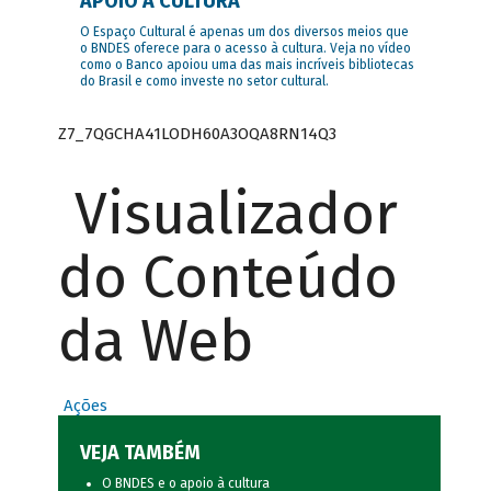
APOIO À CULTURA
O Espaço Cultural é apenas um dos diversos meios que
o BNDES oferece para o acesso à cultura. Veja no vídeo
como o Banco apoiou uma das mais incríveis bibliotecas
do Brasil e como investe no setor cultural.
Z7_7QGCHA41LODH60A3OQA8RN14Q3
Visualizador
do Conteúdo
da Web
Ações
VEJA TAMBÉM
O BNDES e o apoio à cultura