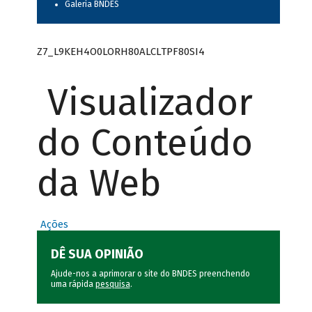
Galeria BNDES
Z7_L9KEH4O0LORH80ALCLTPF80SI4
Visualizador
do Conteúdo
da Web
Ações
DÊ SUA OPINIÃO
Ajude-nos a aprimorar o site do BNDES preenchendo
uma rápida
pesquisa
.