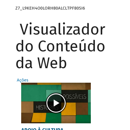
Z7_L9KEH4O0LORH80ALCLTPF80SI6
Visualizador
do Conteúdo
da Web
Ações