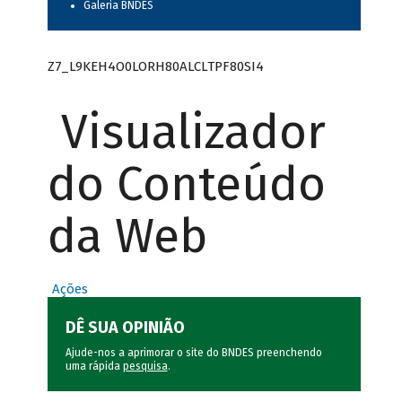
Galeria BNDES
Z7_L9KEH4O0LORH80ALCLTPF80SI4
Visualizador
do Conteúdo
da Web
Ações
DÊ SUA OPINIÃO
Ajude-nos a aprimorar o site do BNDES preenchendo
uma rápida
pesquisa
.