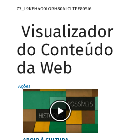
Z7_L9KEH4O0LORH80ALCLTPF80SI6
Visualizador
do Conteúdo
da Web
Ações