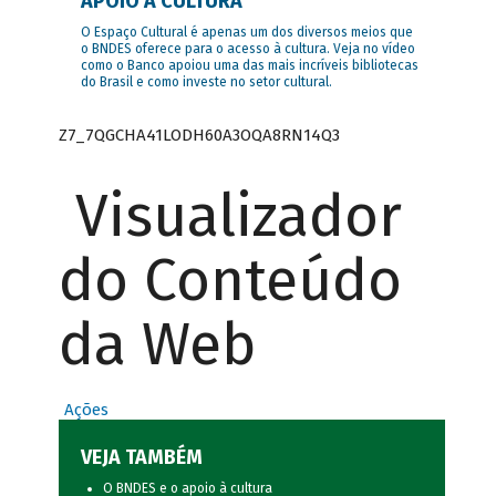
APOIO À CULTURA
O Espaço Cultural é apenas um dos diversos meios que
o BNDES oferece para o acesso à cultura. Veja no vídeo
como o Banco apoiou uma das mais incríveis bibliotecas
do Brasil e como investe no setor cultural.
Z7_7QGCHA41LODH60A3OQA8RN14Q3
Visualizador
do Conteúdo
da Web
Ações
VEJA TAMBÉM
O BNDES e o apoio à cultura