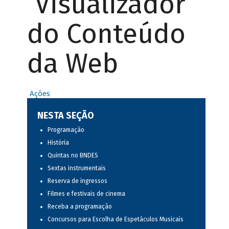
Visualizador
do Conteúdo
da Web
Ações
NESTA SEÇÃO
Programação
História
Quintas no BNDES
Sextas instrumentais
Reserva de ingressos
Filmes e festivais de cinema
Receba a programação
Concursos para Escolha de Espetáculos Musicais