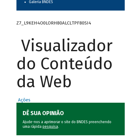
Galeria BNDES
Z7_L9KEH4O0LORH80ALCLTPF80SI4
Visualizador
do Conteúdo
da Web
Ações
DÊ SUA OPINIÃO
Ajude-nos a aprimorar o site do BNDES preenchendo
uma rápida
pesquisa
.