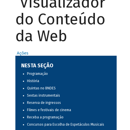
Visualizador
do Conteúdo
da Web
Ações
NESTA SEÇÃO
Programação
História
Quintas no BNDES
Sextas instrumentais
Reserva de ingressos
Filmes e festivais de cinema
Receba a programação
Concursos para Escolha de Espetáculos Musicais