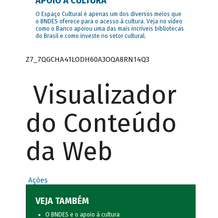
APOIO À CULTURA
O Espaço Cultural é apenas um dos diversos meios que
o BNDES oferece para o acesso à cultura. Veja no vídeo
como o Banco apoiou uma das mais incríveis bibliotecas
do Brasil e como investe no setor cultural.
Z7_7QGCHA41LODH60A3OQA8RN14Q3
Visualizador
do Conteúdo
da Web
Ações
VEJA TAMBÉM
O BNDES e o apoio à cultura