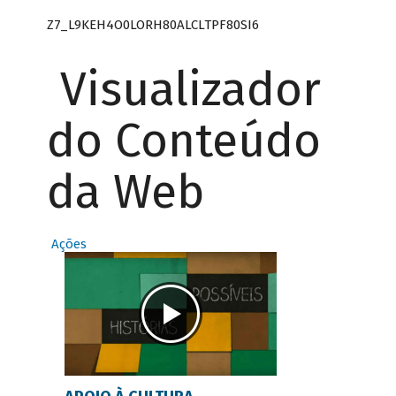
Z7_L9KEH4O0LORH80ALCLTPF80SI6
Visualizador
do Conteúdo
da Web
Ações