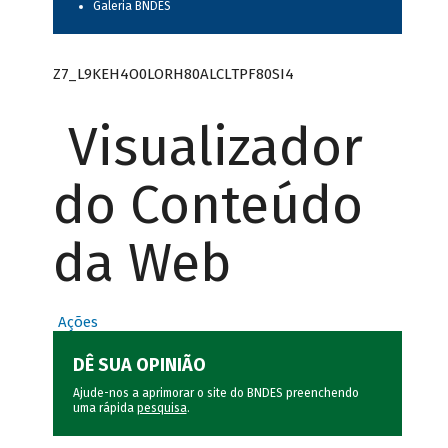
Galeria BNDES
Z7_L9KEH4O0LORH80ALCLTPF80SI4
Visualizador
do Conteúdo
da Web
Ações
DÊ SUA OPINIÃO
Ajude-nos a aprimorar o site do BNDES preenchendo
uma rápida
pesquisa
.