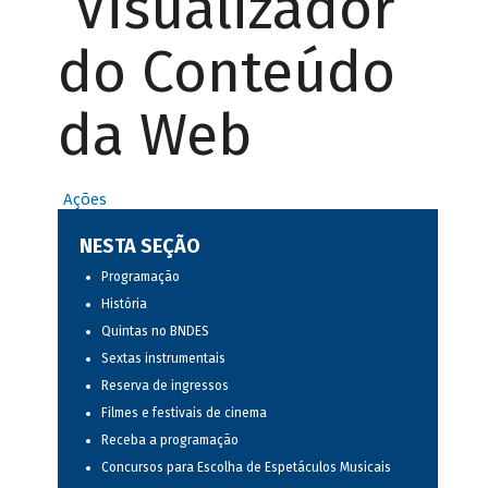
Visualizador
do Conteúdo
da Web
Ações
NESTA SEÇÃO
Programação
História
Quintas no BNDES
Sextas instrumentais
Reserva de ingressos
Filmes e festivais de cinema
Receba a programação
Concursos para Escolha de Espetáculos Musicais