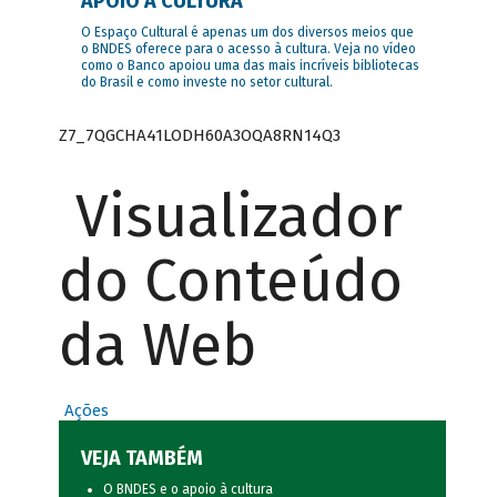
APOIO À CULTURA
O Espaço Cultural é apenas um dos diversos meios que
o BNDES oferece para o acesso à cultura. Veja no vídeo
como o Banco apoiou uma das mais incríveis bibliotecas
do Brasil e como investe no setor cultural.
Z7_7QGCHA41LODH60A3OQA8RN14Q3
Visualizador
do Conteúdo
da Web
Ações
VEJA TAMBÉM
O BNDES e o apoio à cultura