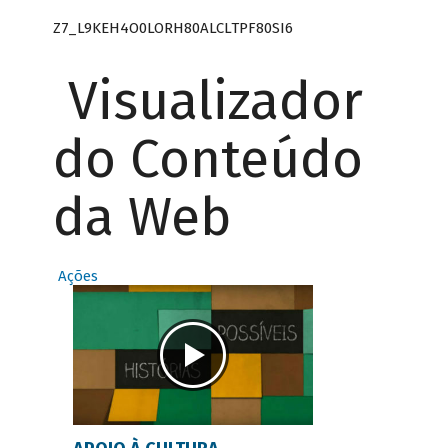
Z7_L9KEH4O0LORH80ALCLTPF80SI6
Visualizador
do Conteúdo
da Web
Ações