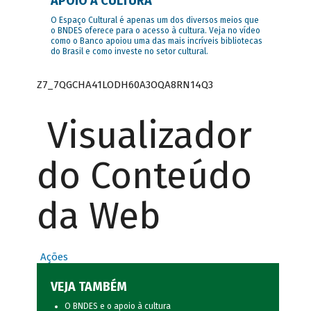
APOIO À CULTURA
O Espaço Cultural é apenas um dos diversos meios que
o BNDES oferece para o acesso à cultura. Veja no vídeo
como o Banco apoiou uma das mais incríveis bibliotecas
do Brasil e como investe no setor cultural.
Z7_7QGCHA41LODH60A3OQA8RN14Q3
Visualizador
do Conteúdo
da Web
Ações
VEJA TAMBÉM
O BNDES e o apoio à cultura