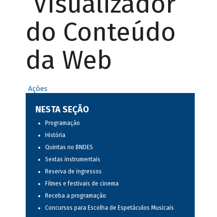
Visualizador
do Conteúdo
da Web
Ações
NESTA SEÇÃO
Programação
História
Quintas no BNDES
Sextas instrumentais
Reserva de ingressos
Filmes e festivais de cinema
Receba a programação
Concursos para Escolha de Espetáculos Musicais