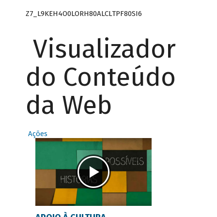
Z7_L9KEH4O0LORH80ALCLTPF80SI6
Visualizador
do Conteúdo
da Web
Ações