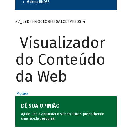
Galeria BNDES
Z7_L9KEH4O0LORH80ALCLTPF80SI4
Visualizador
do Conteúdo
da Web
Ações
DÊ SUA OPINIÃO
Ajude-nos a aprimorar o site do BNDES preenchendo
uma rápida
pesquisa
.